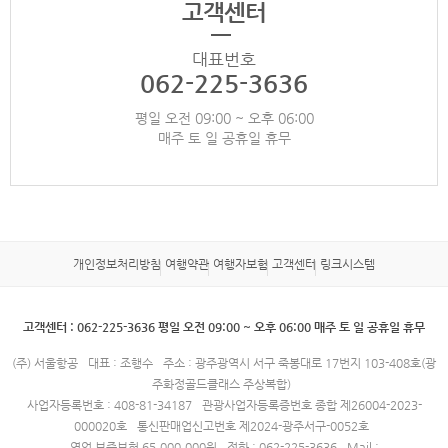
고객센터
대표번호
062-225-3636
평일 오전 09:00 ~ 오후 06:00
매주 토 일 공휴일 휴무
개인정보처리방침
여행약관
여행자보험
고객센터
링크시스템
고객센터 : 062-225-3636 평일 오전 09:00 ~ 오후 06:00 매주 토 일 공휴일 휴무
(주) 서울항공
대표 : 조행수
주소 : 광주광역시 서구 죽봉대로 17번지 103-408호(광
주화정골드클래스 주상복합)
사업자등록번호 : 408-81-34187
관광사업자등록증번호 종합 제26004-2023-
000020호
통신판매업신고번호 제2024-광주서구-0052호
영업 보증보험 65,000,000원
전화 : 062-225-3636
Mail :