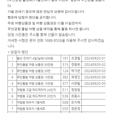
다.
가을 전세기 응모에 많은 관심과 성원에 감사드립니다.
행운에
당첨자 명단을 공지합니다.
무료 여행상품권 및 여행 상품권은 12월 31일전까지
무안공항 출발 여행 상품 예약을 통해 활용 하시면 됩니다.
당첨 사은품은 주소를 통해 선물이 발송됩니다.
자세한 사항은 문의 전화 1688-8526을 이용해 주시면 감사하겠습
니다.
* 당첨자 명단
1
191
조경철
20240920-01
01
황산 전세기 4일[실속] 699원
2
315
정동완
20240920-02
01
무안출발 여행 상품권 30만원
3
124
박가은
20240920-03
01
무안출발 여행 상품권 20만
4
382
곽영진
20240920-04
01
무안출발 여행 상품권 15만원
4
377
서권필
20240920-05
01
무안출발 여행 상품권 15만원
5
511
정창원
01
여행용 고급 하드케리어 24인치
6
536
최동수
01
여행용 고급 하드케리어 20인치
7
508
유지혜
01
여행용 파우치 7종세트
7
555
정은정
01
여행용 파우치 7종세트