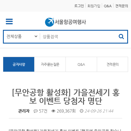
로그인
회원가입
Q&A
견적문의
공지사항
자주묻는질문
Q&A
견적문의
[무안공항 활성화] 가을전세기 홍
보 이벤트 당첨자 명단
관리자
57건
269,367회
24-09-26 21:44
[무안공항 활성화]
가을전세기 홍보 이벤트 "행운에 주인공을 찾습니