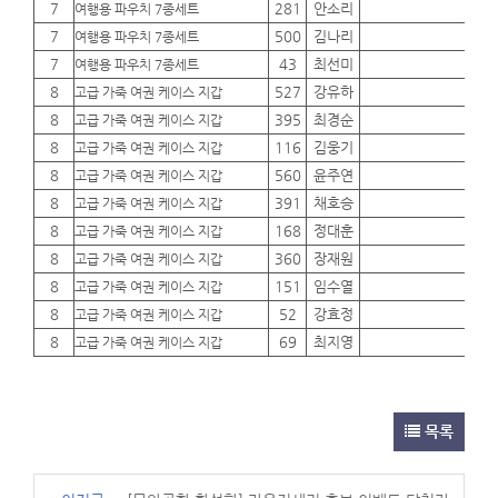
7
281
안소리
01
여행용 파우치 7종세트
7
500
김나리
01
여행용 파우치 7종세트
7
43
최선미
01
여행용 파우치 7종세트
8
527
강유하
01
고급 가죽 여권 케이스 지갑
8
395
최경순
01
고급 가죽 여권 케이스 지갑
8
116
김웅기
01
고급 가죽 여권 케이스 지갑
8
560
윤주연
01
고급 가죽 여권 케이스 지갑
8
391
채호승
01
고급 가죽 여권 케이스 지갑
8
168
정대훈
01
고급 가죽 여권 케이스 지갑
8
360
장재원
01
고급 가죽 여권 케이스 지갑
8
151
임수열
01
고급 가죽 여권 케이스 지갑
8
52
강효정
01
고급 가죽 여권 케이스 지갑
8
69
최지영
01
고급 가죽 여권 케이스 지갑
목록