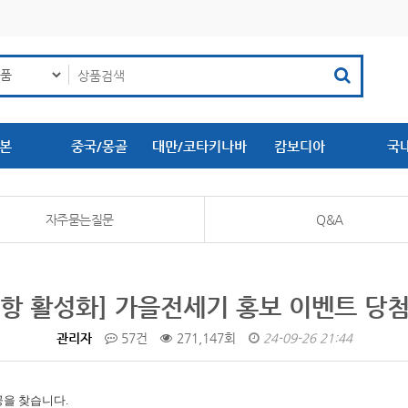
본
중국/몽골
대만/코타키나바
캄보디아
국
루
자주묻는질문
Q&A
항 활성화] 가을전세기 홍보 이벤트 당
관리자
57건
271,147회
24-09-26 21:44
공을 찾습니다.