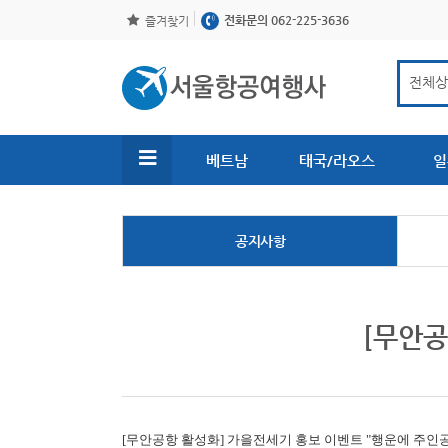
전화문의 062-225-3636
즐겨찾기
베트남
태국/라오스
일
공지사항
[무안공
[무안공항 활성화]
가을전세기 홍보 이벤트 "행운에 주인