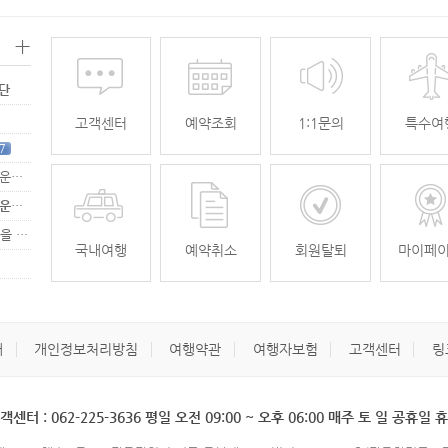
+
명단
고객센터
예약조회
1:1문의
특수여
7
[무안공항 활성화-2탄] 여강[리장] 전세기 홍보 이벤트 "행운에 주인공…
[무안공항 활성화-2탄] 여강[리장] 전세기 홍보 이벤트 "행운에 주인공…
[무안공항 활성화] 가을전세기 홍보 이벤트 "행운에 주인공을 찾습니다."
33
국내여행
예약취소
회원탈퇴
마이페
개
개인정보처리방침
여행약관
여행자보험
고객센터
링
객센터 : 062-225-3636 평일 오전 09:00 ~ 오후 06:00 매주 토 일 공휴일 