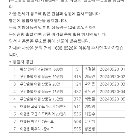
다.
가을 전세기 응모에 많은 관심과 성원에 감사드립니다.
행운에
당첨자 명단을 공지합니다.
무료 여행상품권 및 여행 상품권은 12월 31일전까지
무안공항 출발 여행 상품 예약을 통해 활용 하시면 됩니다.
당첨 사은품은 주소를 통해 선물이 발송됩니다.
자세한 사항은 문의 전화 1688-8526을 이용해 주시면 감사하겠습
니다.
* 당첨자 명단
1
191
조경철
20240920-01
01
황산 전세기 4일[실속] 699원
2
315
정동완
20240920-02
01
무안출발 여행 상품권 30만원
3
124
박가은
20240920-03
01
무안출발 여행 상품권 20만
4
382
곽영진
20240920-04
01
무안출발 여행 상품권 15만원
4
377
서권필
20240920-05
01
무안출발 여행 상품권 15만원
5
511
정창원
01
여행용 고급 하드케리어 24인치
6
536
최동수
01
여행용 고급 하드케리어 20인치
7
508
유지혜
01
여행용 파우치 7종세트
7
555
정은정
01
여행용 파우치 7종세트