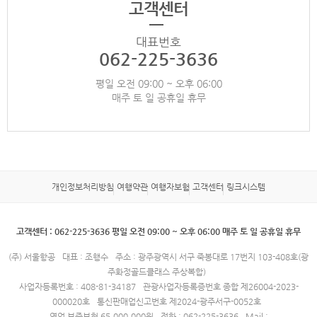
고객센터
대표번호
062-225-3636
평일 오전 09:00 ~ 오후 06:00
매주 토 일 공휴일 휴무
개인정보처리방침
여행약관
여행자보험
고객센터
링크시스템
고객센터 : 062-225-3636 평일 오전 09:00 ~ 오후 06:00 매주 토 일 공휴일 휴무
(주) 서울항공
대표 : 조행수
주소 : 광주광역시 서구 죽봉대로 17번지 103-408호(광
주화정골드클래스 주상복합)
사업자등록번호 : 408-81-34187
관광사업자등록증번호 종합 제26004-2023-
000020호
통신판매업신고번호 제2024-광주서구-0052호
영업 보증보험 65,000,000원
전화 : 062-225-3636
Mail :