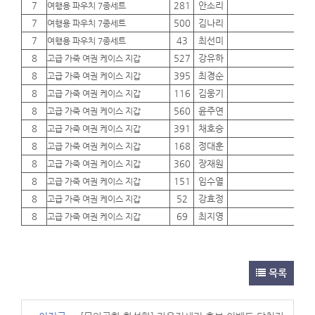
7
281
안소리
01
여행용 파우치 7종세트
7
500
김나리
01
여행용 파우치 7종세트
7
43
최선미
01
여행용 파우치 7종세트
8
527
강유하
01
고급 가죽 여권 케이스 지갑
8
395
최경순
01
고급 가죽 여권 케이스 지갑
8
116
김웅기
01
고급 가죽 여권 케이스 지갑
8
560
윤주연
01
고급 가죽 여권 케이스 지갑
8
391
채호승
01
고급 가죽 여권 케이스 지갑
8
168
정대훈
01
고급 가죽 여권 케이스 지갑
8
360
장재원
01
고급 가죽 여권 케이스 지갑
8
151
임수열
01
고급 가죽 여권 케이스 지갑
8
52
강효정
01
고급 가죽 여권 케이스 지갑
8
69
최지영
01
고급 가죽 여권 케이스 지갑
목록