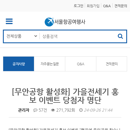
로그인
회원가입
Q&A
견적문의
공지사항
자주묻는질문
Q&A
견적문의
[무안공항 활성화] 가을전세기 홍
보 이벤트 당첨자 명단
관리자
57건
271,792회
24-09-26 21:44
[무안공항 활성화]
가을전세기 홍보 이벤트 "행운에 주인공을 찾습니