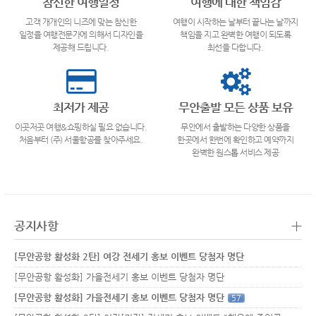
참신한 여행일정
여행에 대한 책임감
고객 개개인의 니즈에 맞는 참신한
여행이 시작하는 날부터 끝나는 날까지
일정을 여행전문가에 의해서 디자인을
책임을 지고 완벽한 여행이 되도록
제공해 드립니다.
최선을 다합니다.
최저가 제공
무안출발 모든 상품 보유
이곳저곳 여행&쇼핑하실 필요 없습니다.
무안에서 출발하는 다양한 상품을
처음부터 (주) 서울항공를 찾아주세요.
한곳에서 한번에 확인하고 예약까지
완벽한 원스톱 서비스 제공
+
공지사항
[무안공항 활성화 2탄] 여강 전세기 홍보 이벤트 당첨자 명단
[무안공항 활성화] 가을전세기 홍보 이벤트 당첨자 명단
[무안공항 활성화] 가을전세기 홍보 이벤트 당첨자 명단
57