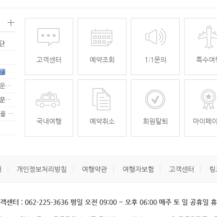
+
명단
고객센터
예약조회
1:1문의
특수여
7
[무안공항 활성화-2탄] 여강[리장] 전세기 홍보 이벤트 "행운에 주인공…
[무안공항 활성화-2탄] 여강[리장] 전세기 홍보 이벤트 "행운에 주인공…
[무안공항 활성화] 가을전세기 홍보 이벤트 "행운에 주인공을 찾습니다."
33
국내여행
예약취소
회원탈퇴
마이페
개
개인정보처리방침
여행약관
여행자보험
고객센터
링
객센터 : 062-225-3636 평일 오전 09:00 ~ 오후 06:00 매주 토 일 공휴일 