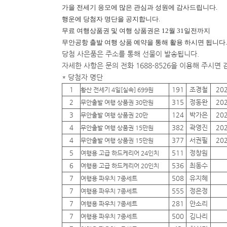
가을 전세기 응모에 많은 관심과 성원에 감사드립니다.
행운에
당첨자 명단을 공지합니다.
무료 여행상품권 및 여행 상품권은 12월 31일전까지
무안공항 출발 여행 상품 예약을 통해 활용 하시면 됩니다.
당첨 사은품은 주소를 통해 선물이 발송됩니다.
자세한 사항은 문의 전화 1688-8526을 이용해 주시면
* 당첨자 명단
1
191
조경철
20
황산 전세기 4일[실속] 699원
2
315
정동완
20
무안출발 여행 상품권 30만원
3
124
박가은
20
무안출발 여행 상품권 20만
4
382
곽영진
20
무안출발 여행 상품권 15만원
4
377
서권필
20
무안출발 여행 상품권 15만원
5
511
정창원
여행용 고급 하드케리어 24인치
6
536
최동수
여행용 고급 하드케리어 20인치
7
508
유지혜
여행용 파우치 7종세트
7
555
정은정
여행용 파우치 7종세트
7
281
안소리
여행용 파우치 7종세트
7
500
김나리
여행용 파우치 7종세트