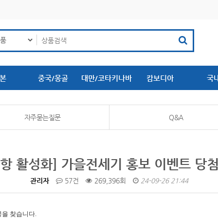
본
중국/몽골
대만/코타키나바
캄보디아
국
루
자주묻는질문
Q&A
항 활성화] 가을전세기 홍보 이벤트 당
관리자
57건
269,396회
24-09-26 21:44
공을 찾습니다.