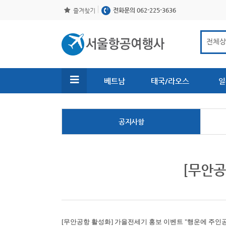
전화문의 062-225-3636
즐겨찾기
베트남
태국/라오스
일
공지사항
[무안공
[무안공항 활성화]
가을전세기 홍보 이벤트 "행운에 주인