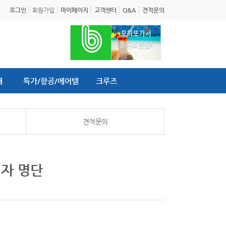
로그인
회원가입
마이페이지
고객센터
Q&A
견적문의
내
특가/항공/에어텔
크루즈
견적문의
첨자 명단