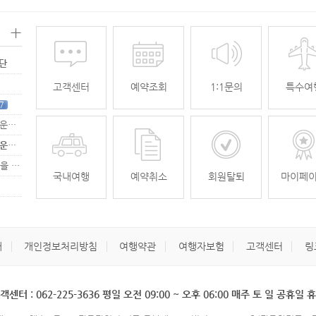
+
명단
고객센터
예약조회
1:1문의
특수여
7
[무안공항 활성화-2탄] 여강[리장] 전세기 홍보 이벤트 "행운에 주인공…
[무안공항 활성화-2탄] 여강[리장] 전세기 홍보 이벤트 "행운에 주인공…
[무안공항 활성화] 가을전세기 홍보 이벤트 "행운에 주인공을 찾습니다."
33
국내여행
예약취소
회원탈퇴
마이페
개
개인정보처리방침
여행약관
여행자보험
고객센터
링
객센터 : 062-225-3636 평일 오전 09:00 ~ 오후 06:00 매주 토 일 공휴일 