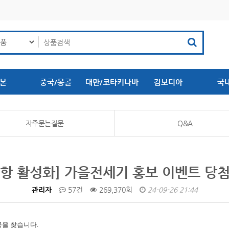
본
중국/몽골
대만/코타키나바
캄보디아
국
루
자주묻는질문
Q&A
항 활성화] 가을전세기 홍보 이벤트 당
관리자
57건
269,370회
24-09-26 21:44
공을 찾습니다.