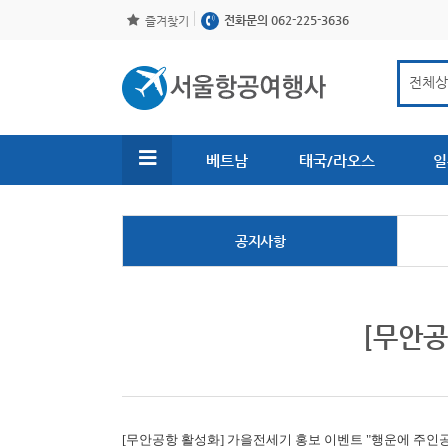
전화문의 062-225-3636
즐겨찾기
베트남
태국/라오스
일
공지사항
[무안공
[무안공항 활성화]
가을전세기 홍보 이벤트 "행운에 주인