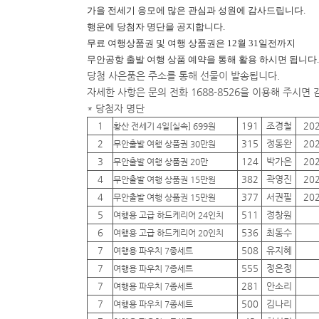
가을 전세기 응모에 많은 관심과 성원에 감사드립니다.
행운에
당첨자 명단을 공지합니다.
무료 여행상품권 및 여행 상품권은 12월 31일전까지
무안공항 출발 여행 상품 예약을 통해 활용 하시면 됩니다.
당첨 사은품은 주소를 통해 선물이 발송됩니다.
자세한 사항은 문의 전화 1688-8526을 이용해 주시면
* 당첨자 명단
1
191
조경철
20
황산 전세기 4일[실속] 699원
2
315
정동완
20
무안출발 여행 상품권 30만원
3
124
박가은
20
무안출발 여행 상품권 20만
4
382
곽영진
20
무안출발 여행 상품권 15만원
4
377
서권필
20
무안출발 여행 상품권 15만원
5
511
정창원
여행용 고급 하드케리어 24인치
6
536
최동수
여행용 고급 하드케리어 20인치
7
508
유지혜
여행용 파우치 7종세트
7
555
정은정
여행용 파우치 7종세트
7
281
안소리
여행용 파우치 7종세트
7
500
김나리
여행용 파우치 7종세트