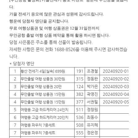
다.
가을 전세기 응모에 많은 관심과 성원에 감사드립니다.
행운에
당첨자 명단을 공지합니다.
무료 여행상품권 및 여행 상품권은 12월 31일전까지
무안공항 출발 여행 상품 예약을 통해 활용 하시면 됩니다.
당첨 사은품은 주소를 통해 선물이 발송됩니다.
자세한 사항은 문의 전화 1688-8526을 이용해 주시면 감사하겠습
니다.
* 당첨자 명단
1
191
조경철
20240920-01
01
황산 전세기 4일[실속] 699원
2
315
정동완
20240920-02
01
무안출발 여행 상품권 30만원
3
124
박가은
20240920-03
01
무안출발 여행 상품권 20만
4
382
곽영진
20240920-04
01
무안출발 여행 상품권 15만원
4
377
서권필
20240920-05
01
무안출발 여행 상품권 15만원
5
511
정창원
01
여행용 고급 하드케리어 24인치
6
536
최동수
01
여행용 고급 하드케리어 20인치
7
508
유지혜
01
여행용 파우치 7종세트
7
555
정은정
01
여행용 파우치 7종세트