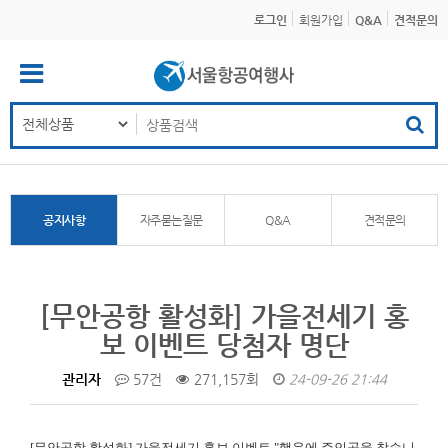
로그인
회원가입
Q&A
견적문의
공지사항
자주묻는질문
Q&A
견적문의
[무안공항 활성화] 가을전세기 홍
보 이벤트 당첨자 명단
관리자
57건
271,157회
24-09-26 21:44
[무안공항 활성화]
가을전세기 홍보 이벤트 "행운에 주인공을 찾습니