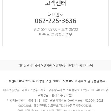
고객센터
대표번호
062-225-3636
평일 오전 09:00 ~ 오후 06:00
매주 토 일 공휴일 휴무
개인정보처리방침
여행약관
여행자보험
고객센터
링크시스템
고객센터 : 062-225-3636 평일 오전 09:00 ~ 오후 06:00 매주 토 일 공휴일 휴무
(주) 서울항공
대표 : 조행수
주소 : 광주광역시 서구 죽봉대로 17번지 103-408호(광
주화정골드클래스 주상복합)
사업자등록번호 : 408-81-34187
관광사업자등록증번호 종합 제26004-2023-
000020호
통신판매업신고번호 제2024-광주서구-0052호
영업 보증보험 65,000,000원
전화 : 062-225-3636
Mail :