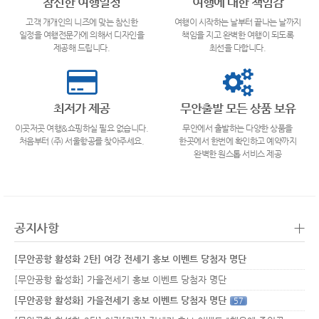
참신한 여행일정
여행에 대한 책임감
고객 개개인의 니즈에 맞는 참신한
여행이 시작하는 날부터 끝나는 날까지
일정을 여행전문가에 의해서 디자인을
책임을 지고 완벽한 여행이 되도록
제공해 드립니다.
최선을 다합니다.
최저가 제공
무안출발 모든 상품 보유
이곳저곳 여행&쇼핑하실 필요 없습니다.
무안에서 출발하는 다양한 상품을
처음부터 (주) 서울항공를 찾아주세요.
한곳에서 한번에 확인하고 예약까지
완벽한 원스톱 서비스 제공
+
공지사항
[무안공항 활성화 2탄] 여강 전세기 홍보 이벤트 당첨자 명단
[무안공항 활성화] 가을전세기 홍보 이벤트 당첨자 명단
[무안공항 활성화] 가을전세기 홍보 이벤트 당첨자 명단
57