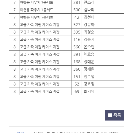
7
281
안소리
01
여행용 파우치 7종세트
7
500
김나리
01
여행용 파우치 7종세트
7
43
최선미
01
여행용 파우치 7종세트
8
527
강유하
01
고급 가죽 여권 케이스 지갑
8
395
최경순
01
고급 가죽 여권 케이스 지갑
8
116
김웅기
01
고급 가죽 여권 케이스 지갑
8
560
윤주연
01
고급 가죽 여권 케이스 지갑
8
391
채호승
01
고급 가죽 여권 케이스 지갑
8
168
정대훈
01
고급 가죽 여권 케이스 지갑
8
360
장재원
01
고급 가죽 여권 케이스 지갑
8
151
임수열
01
고급 가죽 여권 케이스 지갑
8
52
강효정
01
고급 가죽 여권 케이스 지갑
8
69
최지영
01
고급 가죽 여권 케이스 지갑
목록