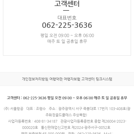
고객센터
대표번호
062-225-3636
평일 오전 09:00 ~ 오후 06:00
매주 토 일 공휴일 휴무
개인정보처리방침
여행약관
여행자보험
고객센터
링크시스템
고객센터 : 062-225-3636 평일 오전 09:00 ~ 오후 06:00 매주 토 일 공휴일 휴무
(주) 서울항공
대표 : 조행수
주소 : 광주광역시 서구 죽봉대로 17번지 103-408호(광
주화정골드클래스 주상복합)
사업자등록번호 : 408-81-34187
관광사업자등록증번호 종합 제26004-2023-
000020호
통신판매업신고번호 제2024-광주서구-0052호
영업 보증보험 65,000,000원
전화 : 062-225-3636
Mail :