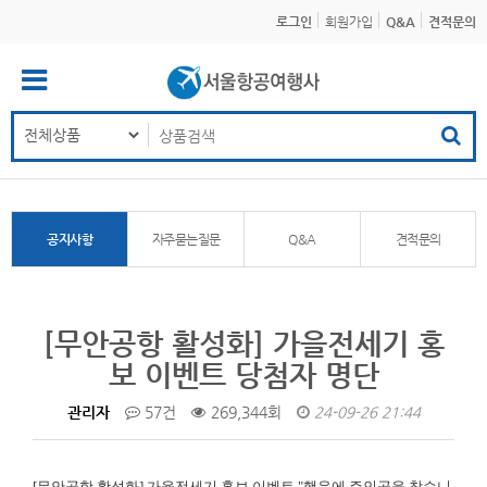
로그인
회원가입
Q&A
견적문의
공지사항
자주묻는질문
Q&A
견적문의
[무안공항 활성화] 가을전세기 홍
보 이벤트 당첨자 명단
관리자
57건
269,344회
24-09-26 21:44
[무안공항 활성화]
가을전세기 홍보 이벤트 "행운에 주인공을 찾습니