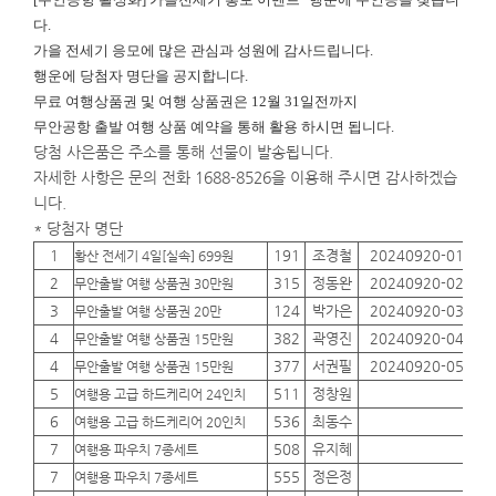
다.
가을 전세기 응모에 많은 관심과 성원에 감사드립니다.
행운에
당첨자 명단을 공지합니다.
무료 여행상품권 및 여행 상품권은 12월 31일전까지
무안공항 출발 여행 상품 예약을 통해 활용 하시면 됩니다.
당첨 사은품은 주소를 통해 선물이 발송됩니다.
자세한 사항은 문의 전화 1688-8526을 이용해 주시면 감사하겠습
니다.
* 당첨자 명단
1
191
조경철
20240920-01
01
황산 전세기 4일[실속] 699원
2
315
정동완
20240920-02
01
무안출발 여행 상품권 30만원
3
124
박가은
20240920-03
01
무안출발 여행 상품권 20만
4
382
곽영진
20240920-04
01
무안출발 여행 상품권 15만원
4
377
서권필
20240920-05
01
무안출발 여행 상품권 15만원
5
511
정창원
01
여행용 고급 하드케리어 24인치
6
536
최동수
01
여행용 고급 하드케리어 20인치
7
508
유지혜
01
여행용 파우치 7종세트
7
555
정은정
01
여행용 파우치 7종세트