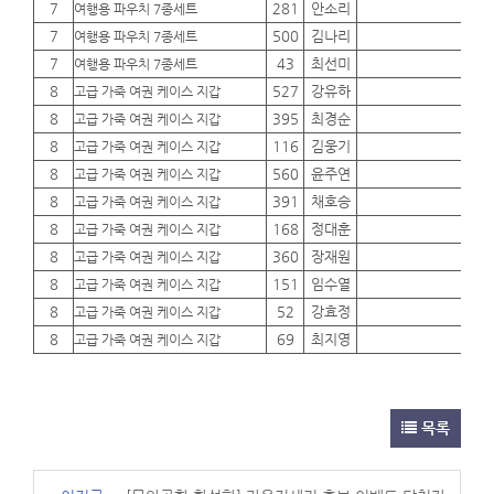
7
281
안소리
01
여행용 파우치 7종세트
7
500
김나리
01
여행용 파우치 7종세트
7
43
최선미
01
여행용 파우치 7종세트
8
527
강유하
01
고급 가죽 여권 케이스 지갑
8
395
최경순
01
고급 가죽 여권 케이스 지갑
8
116
김웅기
01
고급 가죽 여권 케이스 지갑
8
560
윤주연
01
고급 가죽 여권 케이스 지갑
8
391
채호승
01
고급 가죽 여권 케이스 지갑
8
168
정대훈
01
고급 가죽 여권 케이스 지갑
8
360
장재원
01
고급 가죽 여권 케이스 지갑
8
151
임수열
01
고급 가죽 여권 케이스 지갑
8
52
강효정
01
고급 가죽 여권 케이스 지갑
8
69
최지영
01
고급 가죽 여권 케이스 지갑
목록