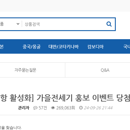
본
중국/몽골
대만/코타키나바
캄보디아
국
루
자주묻는질문
Q&A
항 활성화] 가을전세기 홍보 이벤트 당
관리자
57건
269,063회
24-09-26 21:44
공을 찾습니다.