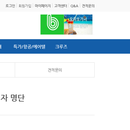
로그인
회원가입
마이페이지
고객센터
Q&A
견적문의
내
특가/항공/에어텔
크루즈
견적문의
첨자 명단