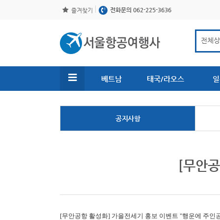
전화문의 062-225-3636
즐겨찾기
베트남
태국/라오스
일
공지사항
[무안공
[무안공항 활성화]
가을전세기 홍보 이벤트 "행운에 주인