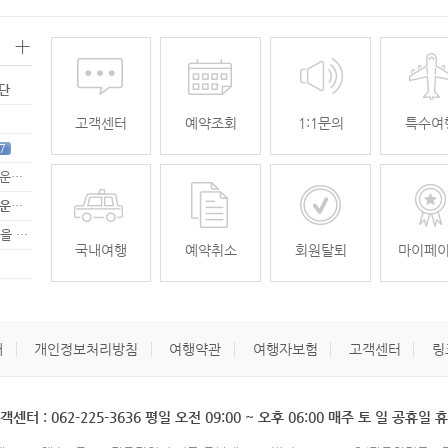
+
명단
고객센터
예약조회
1:1문의
특수여
7
[무안공항 활성화-2탄] 여강[리장] 전세기 홍보 이벤트 "행운에 주인공…
[무안공항 활성화-2탄] 여강[리장] 전세기 홍보 이벤트 "행운에 주인공…
[무안공항 활성화] 가을전세기 홍보 이벤트 "행운에 주인공을 찾습니다."
33
국내여행
예약취소
회원탈퇴
마이페
개
개인정보처리방침
여행약관
여행자보험
고객센터
링
객센터 : 062-225-3636 평일 오전 09:00 ~ 오후 06:00 매주 토 일 공휴일 