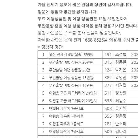
가을 전세기 응모에 많은 관심과 성원에 감사드립니다.
행운에
당첨자 명단을 공지합니다.
무료 여행상품권 및 여행 상품권은 12월 31일전까지
무안공항 출발 여행 상품 예약을 통해 활용 하시면 됩니다.
당첨 사은품은 주소를 통해 선물이 발송됩니다.
자세한 사항은 문의 전화 1688-8526을 이용해 주시면
* 당첨자 명단
1
191
조경철
20
황산 전세기 4일[실속] 699원
2
315
정동완
20
무안출발 여행 상품권 30만원
3
124
박가은
20
무안출발 여행 상품권 20만
4
382
곽영진
20
무안출발 여행 상품권 15만원
4
377
서권필
20
무안출발 여행 상품권 15만원
5
511
정창원
여행용 고급 하드케리어 24인치
6
536
최동수
여행용 고급 하드케리어 20인치
7
508
유지혜
여행용 파우치 7종세트
7
555
정은정
여행용 파우치 7종세트
7
281
안소리
여행용 파우치 7종세트
7
500
김나리
여행용 파우치 7종세트