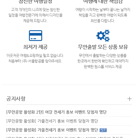
참신한 여행일정
여행에 대한 책임감
고객 개개인의 니즈에 맞는 참신한
여행이 시작하는 날부터 끝나는 날까지
일정을 여행전문가에 의해서 디자인을
책임을 지고 완벽한 여행이 되도록
제공해 드립니다.
최선을 다합니다.
최저가 제공
무안출발 모든 상품 보유
이곳저곳 여행&쇼핑하실 필요 없습니다.
무안에서 출발하는 다양한 상품을
처음부터 (주) 서울항공를 찾아주세요.
한곳에서 한번에 확인하고 예약까지
완벽한 원스톱 서비스 제공
+
공지사항
[무안공항 활성화 2탄] 여강 전세기 홍보 이벤트 당첨자 명단
[무안공항 활성화] 가을전세기 홍보 이벤트 당첨자 명단
[무안공항 활성화] 가을전세기 홍보 이벤트 당첨자 명단
57