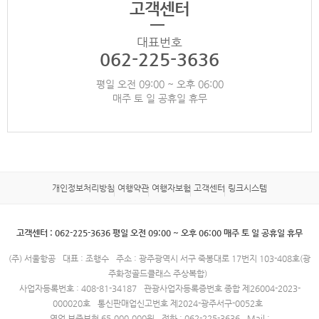
고객센터
대표번호
062-225-3636
평일 오전 09:00 ~ 오후 06:00
매주 토 일 공휴일 휴무
개인정보처리방침
여행약관
여행자보험
고객센터
링크시스템
고객센터 : 062-225-3636 평일 오전 09:00 ~ 오후 06:00 매주 토 일 공휴일 휴무
(주) 서울항공
대표 : 조행수
주소 : 광주광역시 서구 죽봉대로 17번지 103-408호(광
주화정골드클래스 주상복합)
사업자등록번호 : 408-81-34187
관광사업자등록증번호 종합 제26004-2023-
000020호
통신판매업신고번호 제2024-광주서구-0052호
영업 보증보험 65,000,000원
전화 : 062-225-3636
Mail :