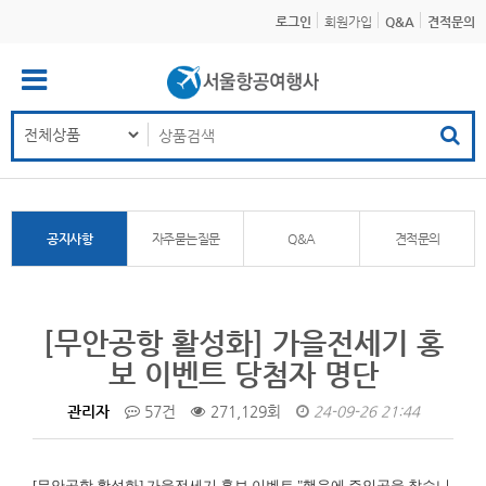
로그인
회원가입
Q&A
견적문의
공지사항
자주묻는질문
Q&A
견적문의
[무안공항 활성화] 가을전세기 홍
보 이벤트 당첨자 명단
관리자
57건
271,129회
24-09-26 21:44
[무안공항 활성화]
가을전세기 홍보 이벤트 "행운에 주인공을 찾습니