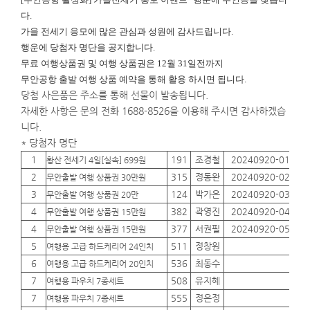
다.
가을 전세기 응모에 많은 관심과 성원에 감사드립니다.
행운에
당첨자 명단을 공지합니다.
무료 여행상품권 및 여행 상품권은 12월 31일전까지
무안공항 출발 여행 상품 예약을 통해 활용 하시면 됩니다.
당첨 사은품은 주소를 통해 선물이 발송됩니다.
자세한 사항은 문의 전화 1688-8526을 이용해 주시면 감사하겠습
니다.
* 당첨자 명단
1
191
조경철
20240920-01
01
황산 전세기 4일[실속] 699원
2
315
정동완
20240920-02
01
무안출발 여행 상품권 30만원
3
124
박가은
20240920-03
01
무안출발 여행 상품권 20만
4
382
곽영진
20240920-04
01
무안출발 여행 상품권 15만원
4
377
서권필
20240920-05
01
무안출발 여행 상품권 15만원
5
511
정창원
01
여행용 고급 하드케리어 24인치
6
536
최동수
01
여행용 고급 하드케리어 20인치
7
508
유지혜
01
여행용 파우치 7종세트
7
555
정은정
01
여행용 파우치 7종세트