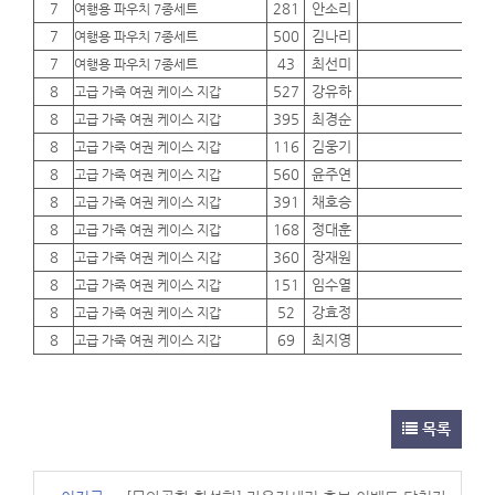
7
281
안소리
01
여행용 파우치 7종세트
7
500
김나리
01
여행용 파우치 7종세트
7
43
최선미
01
여행용 파우치 7종세트
8
527
강유하
01
고급 가죽 여권 케이스 지갑
8
395
최경순
01
고급 가죽 여권 케이스 지갑
8
116
김웅기
01
고급 가죽 여권 케이스 지갑
8
560
윤주연
01
고급 가죽 여권 케이스 지갑
8
391
채호승
01
고급 가죽 여권 케이스 지갑
8
168
정대훈
01
고급 가죽 여권 케이스 지갑
8
360
장재원
01
고급 가죽 여권 케이스 지갑
8
151
임수열
01
고급 가죽 여권 케이스 지갑
8
52
강효정
01
고급 가죽 여권 케이스 지갑
8
69
최지영
01
고급 가죽 여권 케이스 지갑
목록