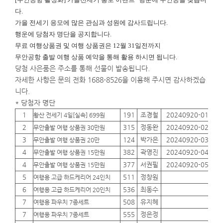
다.
가을 전세기 응모에 많은 관심과 성원에 감사드립니다.
행운에
당첨자 명단을 공지합니다.
무료 여행상품권 및 여행 상품권은 12월 31일전까지
무안공항 출발 여행 상품 예약을 통해 활용 하시면 됩니다.
당첨 사은품은 주소를 통해 선물이 발송됩니다.
자세한 사항은 문의 전화 1688-8526을 이용해 주시면 감사하겠습
니다.
* 당첨자 명단
1
191
조경철
20240920-01
01
황산 전세기 4일[실속] 699원
2
315
정동완
20240920-02
01
무안출발 여행 상품권 30만원
3
124
박가은
20240920-03
01
무안출발 여행 상품권 20만
4
382
곽영진
20240920-04
01
무안출발 여행 상품권 15만원
4
377
서권필
20240920-05
01
무안출발 여행 상품권 15만원
5
511
정창원
01
여행용 고급 하드케리어 24인치
6
536
최동수
01
여행용 고급 하드케리어 20인치
7
508
유지혜
01
여행용 파우치 7종세트
7
555
정은정
01
여행용 파우치 7종세트