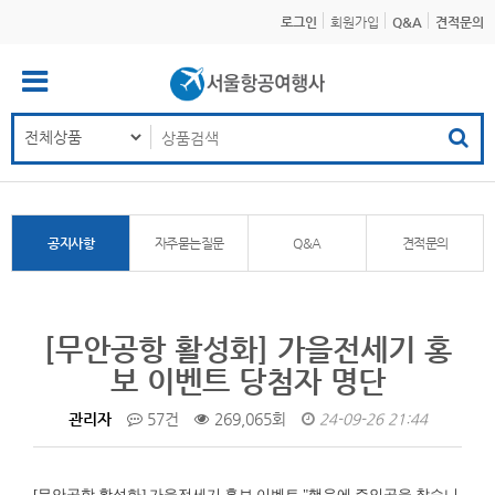
로그인
회원가입
Q&A
견적문의
공지사항
자주묻는질문
Q&A
견적문의
[무안공항 활성화] 가을전세기 홍
보 이벤트 당첨자 명단
관리자
57건
269,065회
24-09-26 21:44
[무안공항 활성화]
가을전세기 홍보 이벤트 "행운에 주인공을 찾습니