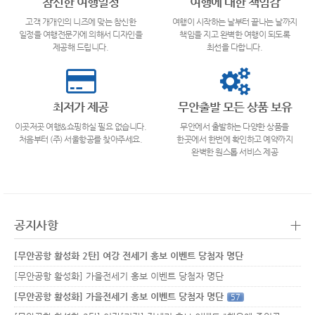
참신한 여행일정
여행에 대한 책임감
고객 개개인의 니즈에 맞는 참신한
여행이 시작하는 날부터 끝나는 날까지
일정을 여행전문가에 의해서 디자인을
책임을 지고 완벽한 여행이 되도록
제공해 드립니다.
최선을 다합니다.
최저가 제공
무안출발 모든 상품 보유
이곳저곳 여행&쇼핑하실 필요 없습니다.
무안에서 출발하는 다양한 상품을
처음부터 (주) 서울항공를 찾아주세요.
한곳에서 한번에 확인하고 예약까지
완벽한 원스톱 서비스 제공
+
공지사항
[무안공항 활성화 2탄] 여강 전세기 홍보 이벤트 당첨자 명단
[무안공항 활성화] 가을전세기 홍보 이벤트 당첨자 명단
[무안공항 활성화] 가을전세기 홍보 이벤트 당첨자 명단
57