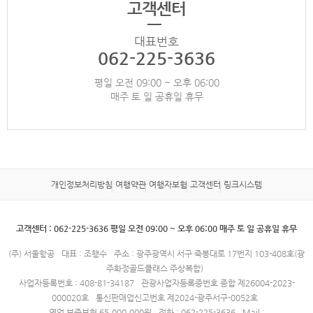
고객센터
대표번호
062-225-3636
평일 오전 09:00 ~ 오후 06:00
매주 토 일 공휴일 휴무
개인정보처리방침
여행약관
여행자보험
고객센터
링크시스템
고객센터 : 062-225-3636 평일 오전 09:00 ~ 오후 06:00 매주 토 일 공휴일 휴무
(주) 서울항공
대표 : 조행수
주소 : 광주광역시 서구 죽봉대로 17번지 103-408호(광
주화정골드클래스 주상복합)
사업자등록번호 : 408-81-34187
관광사업자등록증번호 종합 제26004-2023-
000020호
통신판매업신고번호 제2024-광주서구-0052호
영업 보증보험 65,000,000원
전화 : 062-225-3636
Mail :