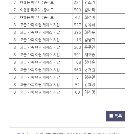
7
281
안소리
01
여행용 파우치 7종세트
7
500
김나리
01
여행용 파우치 7종세트
7
43
최선미
01
여행용 파우치 7종세트
8
527
강유하
01
고급 가죽 여권 케이스 지갑
8
395
최경순
01
고급 가죽 여권 케이스 지갑
8
116
김웅기
01
고급 가죽 여권 케이스 지갑
8
560
윤주연
01
고급 가죽 여권 케이스 지갑
8
391
채호승
01
고급 가죽 여권 케이스 지갑
8
168
정대훈
01
고급 가죽 여권 케이스 지갑
8
360
장재원
01
고급 가죽 여권 케이스 지갑
8
151
임수열
01
고급 가죽 여권 케이스 지갑
8
52
강효정
01
고급 가죽 여권 케이스 지갑
8
69
최지영
01
고급 가죽 여권 케이스 지갑
목록