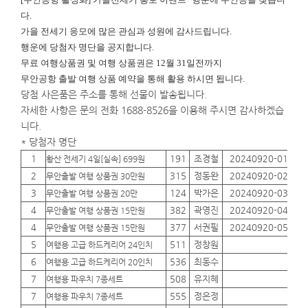
다.
가을 전세기 응모에 많은 관심과 성원에 감사드립니다.
행운에
당첨자 명단을 공지합니다.
무료 여행상품권 및 여행 상품권은 12월 31일전까지
무안공항 출발 여행 상품 예약을 통해 활용 하시면 됩니다.
당첨 사은품은 주소를 통해 선물이 발송됩니다.
자세한 사항은 문의 전화 1688-8526을 이용해 주시면 감사하겠습
니다.
* 당첨자 명단
1
191
조경철
20240920-01
01
황산 전세기 4일[실속] 699원
2
315
정동완
20240920-02
01
무안출발 여행 상품권 30만원
3
124
박가은
20240920-03
01
무안출발 여행 상품권 20만
4
382
곽영진
20240920-04
01
무안출발 여행 상품권 15만원
4
377
서권필
20240920-05
01
무안출발 여행 상품권 15만원
5
511
정창원
01
여행용 고급 하드케리어 24인치
6
536
최동수
01
여행용 고급 하드케리어 20인치
7
508
유지혜
01
여행용 파우치 7종세트
7
555
정은정
01
여행용 파우치 7종세트