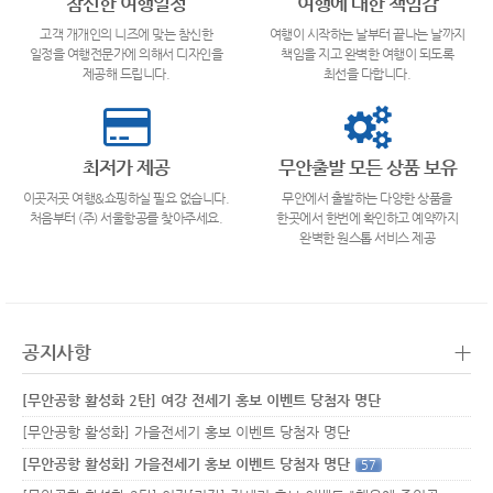
참신한 여행일정
여행에 대한 책임감
고객 개개인의 니즈에 맞는 참신한
여행이 시작하는 날부터 끝나는 날까지
일정을 여행전문가에 의해서 디자인을
책임을 지고 완벽한 여행이 되도록
제공해 드립니다.
최선을 다합니다.
최저가 제공
무안출발 모든 상품 보유
이곳저곳 여행&쇼핑하실 필요 없습니다.
무안에서 출발하는 다양한 상품을
처음부터 (주) 서울항공를 찾아주세요.
한곳에서 한번에 확인하고 예약까지
완벽한 원스톱 서비스 제공
+
공지사항
[무안공항 활성화 2탄] 여강 전세기 홍보 이벤트 당첨자 명단
[무안공항 활성화] 가을전세기 홍보 이벤트 당첨자 명단
[무안공항 활성화] 가을전세기 홍보 이벤트 당첨자 명단
57