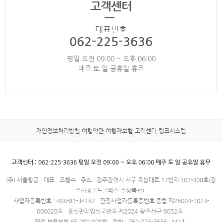
고객센터
대표번호
062-225-3636
평일 오전 09:00 ~ 오후 06:00
매주 토 일 공휴일 휴무
개인정보처리방침
여행약관
여행자보험
고객센터
링크시스템
고객센터 : 062-225-3636 평일 오전 09:00 ~ 오후 06:00 매주 토 일 공휴일 휴무
(주) 서울항공
대표 : 조행수
주소 : 광주광역시 서구 죽봉대로 17번지 103-408호(광
주화정골드클래스 주상복합)
사업자등록번호 : 408-81-34187
관광사업자등록증번호 종합 제26004-2023-
000020호
통신판매업신고번호 제2024-광주서구-0052호
영업 보증보험 65,000,000원
전화 : 062-225-3636
Mail :