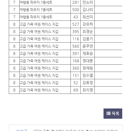
7
281
안소리
01
여행용 파우치 7종세트
7
500
김나리
01
여행용 파우치 7종세트
7
43
최선미
01
여행용 파우치 7종세트
8
527
강유하
01
고급 가죽 여권 케이스 지갑
8
395
최경순
01
고급 가죽 여권 케이스 지갑
8
116
김웅기
01
고급 가죽 여권 케이스 지갑
8
560
윤주연
01
고급 가죽 여권 케이스 지갑
8
391
채호승
01
고급 가죽 여권 케이스 지갑
8
168
정대훈
01
고급 가죽 여권 케이스 지갑
8
360
장재원
01
고급 가죽 여권 케이스 지갑
8
151
임수열
01
고급 가죽 여권 케이스 지갑
8
52
강효정
01
고급 가죽 여권 케이스 지갑
8
69
최지영
01
고급 가죽 여권 케이스 지갑
목록