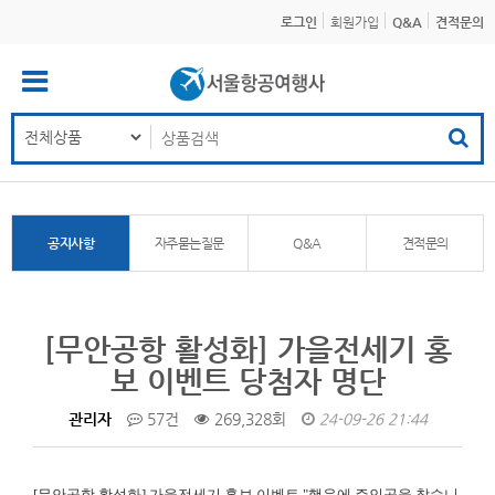
로그인
회원가입
Q&A
견적문의
공지사항
자주묻는질문
Q&A
견적문의
[무안공항 활성화] 가을전세기 홍
보 이벤트 당첨자 명단
관리자
57건
269,328회
24-09-26 21:44
[무안공항 활성화]
가을전세기 홍보 이벤트 "행운에 주인공을 찾습니