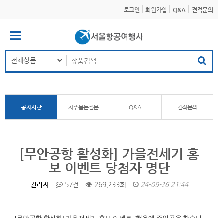
로그인
회원가입
Q&A
견적문의
공지사항
자주묻는질문
Q&A
견적문의
[무안공항 활성화] 가을전세기 홍
보 이벤트 당첨자 명단
관리자
57건
269,233회
24-09-26 21:44
[무안공항 활성화]
가을전세기 홍보 이벤트 "행운에 주인공을 찾습니