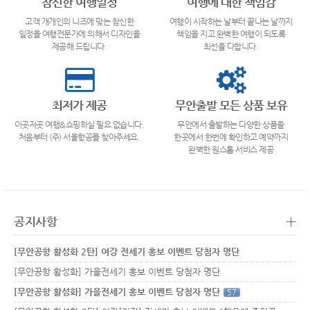
참신한 여행일정
여행에 대한 책임감
고객 개개인의 니즈에 맞는 참신한
여행이 시작하는 날부터 끝나는 날까지
일정을 여행전문가에 의해서 디자인을
책임을 지고 완벽한 여행이 되도록
제공해 드립니다.
최선을 다합니다.
최저가 제공
무안출발 모든 상품 보유
이곳저곳 여행&쇼핑하실 필요 없습니다.
무안에서 출발하는 다양한 상품을
처음부터 (주) 서울항공를 찾아주세요.
한곳에서 한번에 확인하고 예약까지
완벽한 원스톱 서비스 제공
+
공지사항
[무안공항 활성화 2탄] 여강 전세기 홍보 이벤트 당첨자 명단
[무안공항 활성화] 가을전세기 홍보 이벤트 당첨자 명단
[무안공항 활성화] 가을전세기 홍보 이벤트 당첨자 명단
57