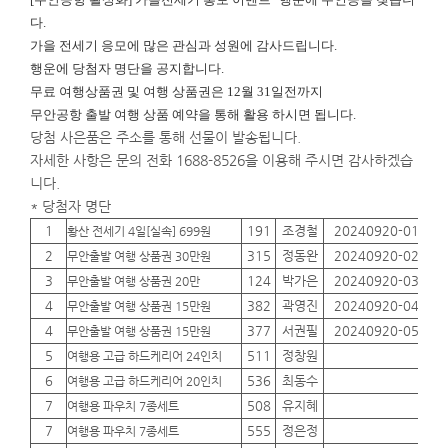
다.
가을 전세기 응모에 많은 관심과 성원에 감사드립니다.
행운에
당첨자 명단을 공지합니다.
무료 여행상품권 및 여행 상품권은 12월 31일전까지
무안공항 출발 여행 상품 예약을 통해 활용 하시면 됩니다.
당첨 사은품은 주소를 통해 선물이 발송됩니다.
자세한 사항은 문의 전화 1688-8526을 이용해 주시면 감사하겠습
니다.
* 당첨자 명단
1
191
조경철
20240920-01
01
황산 전세기 4일[실속] 699원
2
315
정동완
20240920-02
01
무안출발 여행 상품권 30만원
3
124
박가은
20240920-03
01
무안출발 여행 상품권 20만
4
382
곽영진
20240920-04
01
무안출발 여행 상품권 15만원
4
377
서권필
20240920-05
01
무안출발 여행 상품권 15만원
5
511
정창원
01
여행용 고급 하드케리어 24인치
6
536
최동수
01
여행용 고급 하드케리어 20인치
7
508
유지혜
01
여행용 파우치 7종세트
7
555
정은정
01
여행용 파우치 7종세트