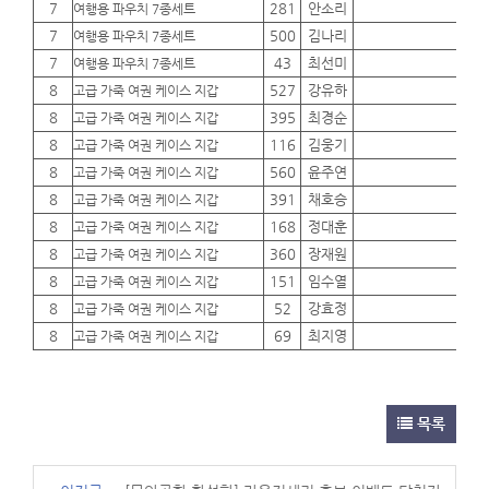
7
281
안소리
01
여행용 파우치 7종세트
7
500
김나리
01
여행용 파우치 7종세트
7
43
최선미
01
여행용 파우치 7종세트
8
527
강유하
01
고급 가죽 여권 케이스 지갑
8
395
최경순
01
고급 가죽 여권 케이스 지갑
8
116
김웅기
01
고급 가죽 여권 케이스 지갑
8
560
윤주연
01
고급 가죽 여권 케이스 지갑
8
391
채호승
01
고급 가죽 여권 케이스 지갑
8
168
정대훈
01
고급 가죽 여권 케이스 지갑
8
360
장재원
01
고급 가죽 여권 케이스 지갑
8
151
임수열
01
고급 가죽 여권 케이스 지갑
8
52
강효정
01
고급 가죽 여권 케이스 지갑
8
69
최지영
01
고급 가죽 여권 케이스 지갑
목록