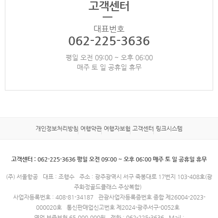
고객센터
대표번호
062-225-3636
평일 오전 09:00 ~ 오후 06:00
매주 토 일 공휴일 휴무
개인정보처리방침
여행약관
여행자보험
고객센터
링크시스템
고객센터 : 062-225-3636 평일 오전 09:00 ~ 오후 06:00 매주 토 일 공휴일 휴무
(주) 서울항공
대표 : 조행수
주소 : 광주광역시 서구 죽봉대로 17번지 103-408호(광
주화정골드클래스 주상복합)
사업자등록번호 : 408-81-34187
관광사업자등록증번호 종합 제26004-2023-
000020호
통신판매업신고번호 제2024-광주서구-0052호
영업 보증보험 65,000,000원
전화 : 062-225-3636
Mail :