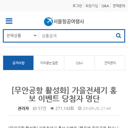
로그인
회원가입
Q&A
견적문의
공지사항
자주묻는질문
Q&A
견적문의
[무안공항 활성화] 가을전세기 홍
보 이벤트 당첨자 명단
관리자
57건
271,143회
24-09-26 21:44
[무안공항 활성화]
가을전세기 홍보 이벤트 "행운에 주인공을 찾습니