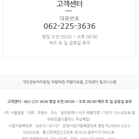
고객센터
대표번호
062-225-3636
평일 오전 09:00 ~ 오후 06:00
매주 토 일 공휴일 휴무
개인정보처리방침
여행약관
여행자보험
고객센터
링크시스템
고객센터 : 062-225-3636 평일 오전 09:00 ~ 오후 06:00 매주 토 일 공휴일 휴무
(주) 서울항공
대표 : 조행수
주소 : 광주광역시 서구 죽봉대로 17번지 103-408호(광
주화정골드클래스 주상복합)
사업자등록번호 : 408-81-34187
관광사업자등록증번호 종합 제26004-2023-
000020호
통신판매업신고번호 제2024-광주서구-0052호
영업 보증보험 65,000,000원
전화 : 062-225-3636
Mail :