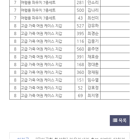
7
281
안소리
01
여행용 파우치 7종세트
7
500
김나리
01
여행용 파우치 7종세트
7
43
최선미
01
여행용 파우치 7종세트
8
527
강유하
01
고급 가죽 여권 케이스 지갑
8
395
최경순
01
고급 가죽 여권 케이스 지갑
8
116
김웅기
01
고급 가죽 여권 케이스 지갑
8
560
윤주연
01
고급 가죽 여권 케이스 지갑
8
391
채호승
01
고급 가죽 여권 케이스 지갑
8
168
정대훈
01
고급 가죽 여권 케이스 지갑
8
360
장재원
01
고급 가죽 여권 케이스 지갑
8
151
임수열
01
고급 가죽 여권 케이스 지갑
8
52
강효정
01
고급 가죽 여권 케이스 지갑
8
69
최지영
01
고급 가죽 여권 케이스 지갑
목록