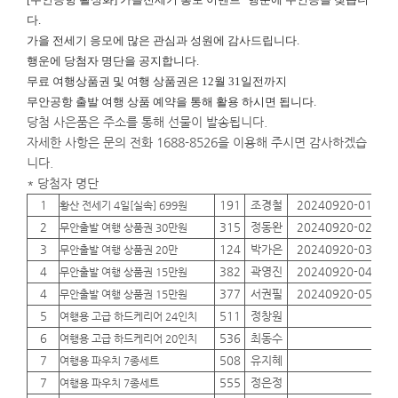
다.
가을 전세기 응모에 많은 관심과 성원에 감사드립니다.
행운에
당첨자 명단을 공지합니다.
무료 여행상품권 및 여행 상품권은 12월 31일전까지
무안공항 출발 여행 상품 예약을 통해 활용 하시면 됩니다.
당첨 사은품은 주소를 통해 선물이 발송됩니다.
자세한 사항은 문의 전화 1688-8526을 이용해 주시면 감사하겠습
니다.
* 당첨자 명단
1
191
조경철
20240920-01
01
황산 전세기 4일[실속] 699원
2
315
정동완
20240920-02
01
무안출발 여행 상품권 30만원
3
124
박가은
20240920-03
01
무안출발 여행 상품권 20만
4
382
곽영진
20240920-04
01
무안출발 여행 상품권 15만원
4
377
서권필
20240920-05
01
무안출발 여행 상품권 15만원
5
511
정창원
01
여행용 고급 하드케리어 24인치
6
536
최동수
01
여행용 고급 하드케리어 20인치
7
508
유지혜
01
여행용 파우치 7종세트
7
555
정은정
01
여행용 파우치 7종세트