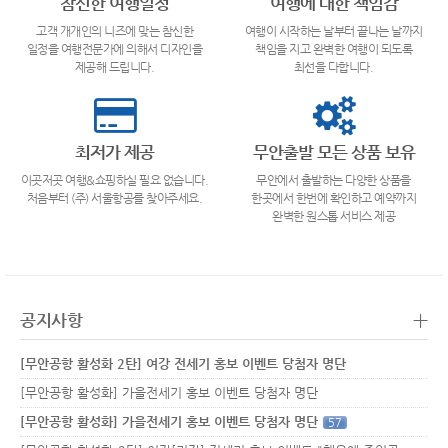
참신한 여행일정
여행에 대한 책임감
고객 개개인의 니즈에 맞는 참신한
여행이 시작하는 날부터 끝나는 날까지
일정을 여행전문가에 의해서 디자인을
책임을 지고 완벽한 여행이 되도록
제공해 드립니다.
최선을 다합니다.
최저가 제공
무안출발 모든 상품 보유
이곳저곳 여행&쇼핑하실 필요 없습니다.
무안에서 출발하는 다양한 상품을
처음부터 (주) 서울항공를 찾아주세요.
한곳에서 한번에 확인하고 예약까지
완벽한 원스톱 서비스 제공
+
공지사항
[무안공항 활성화 2탄] 여강 전세기 홍보 이벤트 당첨자 명단
[무안공항 활성화] 가을전세기 홍보 이벤트 당첨자 명단
[무안공항 활성화] 가을전세기 홍보 이벤트 당첨자 명단
57