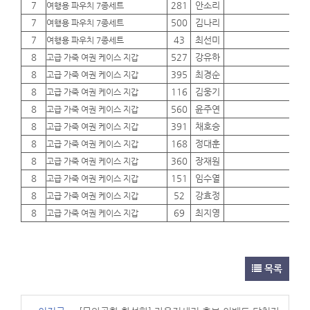
7
281
안소리
01
여행용 파우치 7종세트
7
500
김나리
01
여행용 파우치 7종세트
7
43
최선미
01
여행용 파우치 7종세트
8
527
강유하
01
고급 가죽 여권 케이스 지갑
8
395
최경순
01
고급 가죽 여권 케이스 지갑
8
116
김웅기
01
고급 가죽 여권 케이스 지갑
8
560
윤주연
01
고급 가죽 여권 케이스 지갑
8
391
채호승
01
고급 가죽 여권 케이스 지갑
8
168
정대훈
01
고급 가죽 여권 케이스 지갑
8
360
장재원
01
고급 가죽 여권 케이스 지갑
8
151
임수열
01
고급 가죽 여권 케이스 지갑
8
52
강효정
01
고급 가죽 여권 케이스 지갑
8
69
최지영
01
고급 가죽 여권 케이스 지갑
목록