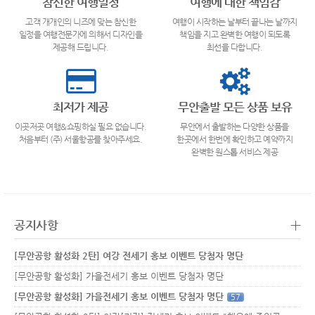
참신한 여행일정
여행에 대한 책임감
고객 개개인의 니즈에 맞는 참신한
여행이 시작하는 날부터 끝나는 날까지
일정을 여행전문가에 의해서 디자인을
책임을 지고 완벽한 여행이 되도록
제공해 드립니다.
최선을 다합니다.
최저가 제공
무안출발 모든 상품 보유
이곳저곳 여행&쇼핑하실 필요 없습니다.
무안에서 출발하는 다양한 상품을
처음부터 (주) 서울항공를 찾아주세요.
한곳에서 한번에 확인하고 예약까지
완벽한 원스톱 서비스 제공
+
공지사항
[무안공항 활성화 2탄] 여강 전세기 홍보 이벤트 당첨자 명단
[무안공항 활성화] 가을전세기 홍보 이벤트 당첨자 명단
[무안공항 활성화] 가을전세기 홍보 이벤트 당첨자 명단
57