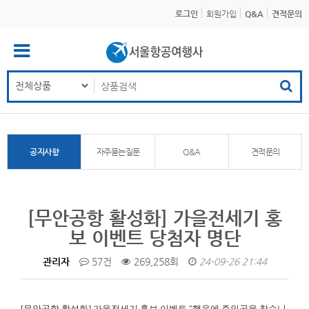
로그인
회원가입
Q&A
견적문의
공지사항
자주묻는질문
Q&A
견적문의
[무안공항 활성화] 가을전세기 홍
보 이벤트 당첨자 명단
관리자
57건
269,258회
24-09-26 21:44
[무안공항 활성화]
가을전세기 홍보 이벤트 "행운에 주인공을 찾습니