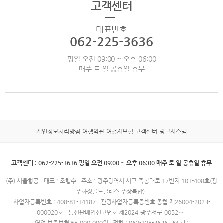
고객센터
대표번호
062-225-3636
평일 오전 09:00 ~ 오후 06:00
매주 토 일 공휴일 휴무
개인정보처리방침
여행약관
여행자보험
고객센터
링크시스템
고객센터 : 062-225-3636 평일 오전 09:00 ~ 오후 06:00 매주 토 일 공휴일 휴무
(주) 서울항공
대표 : 조행수
주소 : 광주광역시 서구 죽봉대로 17번지 103-408호(광
주화정골드클래스 주상복합)
사업자등록번호 : 408-81-34187
관광사업자등록증번호 종합 제26004-2023-
000020호
통신판매업신고번호 제2024-광주서구-0052호
영업 보증보험 65,000,000원
전화 : 062-225-3636
Mail :