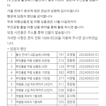
다.
가을 전세기 응모에 많은 관심과 성원에 감사드립니다.
행운에
당첨자 명단을 공지합니다.
무료 여행상품권 및 여행 상품권은 12월 31일전까지
무안공항 출발 여행 상품 예약을 통해 활용 하시면 됩니다.
당첨 사은품은 주소를 통해 선물이 발송됩니다.
자세한 사항은 문의 전화 1688-8526을 이용해 주시면 감사하겠습
니다.
* 당첨자 명단
1
191
조경철
20240920-01
01
황산 전세기 4일[실속] 699원
2
315
정동완
20240920-02
01
무안출발 여행 상품권 30만원
3
124
박가은
20240920-03
01
무안출발 여행 상품권 20만
4
382
곽영진
20240920-04
01
무안출발 여행 상품권 15만원
4
377
서권필
20240920-05
01
무안출발 여행 상품권 15만원
5
511
정창원
01
여행용 고급 하드케리어 24인치
6
536
최동수
01
여행용 고급 하드케리어 20인치
7
508
유지혜
01
여행용 파우치 7종세트
7
555
정은정
01
여행용 파우치 7종세트