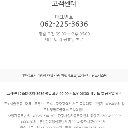
고객센터
대표번호
062-225-3636
평일 오전 09:00 ~ 오후 06:00
매주 토 일 공휴일 휴무
개인정보처리방침
여행약관
여행자보험
고객센터
링크시스템
고객센터 : 062-225-3636 평일 오전 09:00 ~ 오후 06:00 매주 토 일 공휴일 휴무
(주) 서울항공
대표 : 조행수
주소 : 광주광역시 서구 죽봉대로 17번지 103-408호(광
주화정골드클래스 주상복합)
사업자등록번호 : 408-81-34187
관광사업자등록증번호 종합 제26004-2023-
000020호
통신판매업신고번호 제2024-광주서구-0052호
영업 보증보험 65,000,000원
전화 : 062-225-3636
Mail :