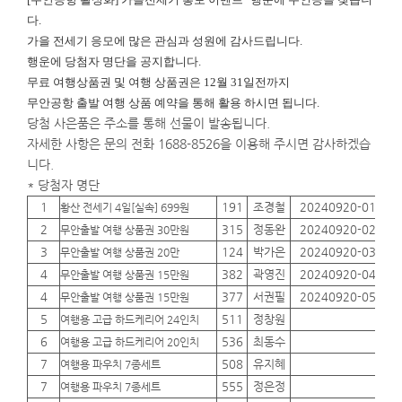
다.
가을 전세기 응모에 많은 관심과 성원에 감사드립니다.
행운에
당첨자 명단을 공지합니다.
무료 여행상품권 및 여행 상품권은 12월 31일전까지
무안공항 출발 여행 상품 예약을 통해 활용 하시면 됩니다.
당첨 사은품은 주소를 통해 선물이 발송됩니다.
자세한 사항은 문의 전화 1688-8526을 이용해 주시면 감사하겠습
니다.
* 당첨자 명단
1
191
조경철
20240920-01
01
황산 전세기 4일[실속] 699원
2
315
정동완
20240920-02
01
무안출발 여행 상품권 30만원
3
124
박가은
20240920-03
01
무안출발 여행 상품권 20만
4
382
곽영진
20240920-04
01
무안출발 여행 상품권 15만원
4
377
서권필
20240920-05
01
무안출발 여행 상품권 15만원
5
511
정창원
01
여행용 고급 하드케리어 24인치
6
536
최동수
01
여행용 고급 하드케리어 20인치
7
508
유지혜
01
여행용 파우치 7종세트
7
555
정은정
01
여행용 파우치 7종세트