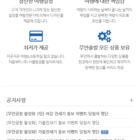
참신한 여행일정
여행에 대한 책임감
고객 개개인의 니즈에 맞는 참신한
여행이 시작하는 날부터 끝나는 날까지
일정을 여행전문가에 의해서 디자인을
책임을 지고 완벽한 여행이 되도록
제공해 드립니다.
최선을 다합니다.
최저가 제공
무안출발 모든 상품 보유
이곳저곳 여행&쇼핑하실 필요 없습니다.
무안에서 출발하는 다양한 상품을
처음부터 (주) 서울항공를 찾아주세요.
한곳에서 한번에 확인하고 예약까지
완벽한 원스톱 서비스 제공
+
공지사항
[무안공항 활성화 2탄] 여강 전세기 홍보 이벤트 당첨자 명단
[무안공항 활성화] 가을전세기 홍보 이벤트 당첨자 명단
[무안공항 활성화] 가을전세기 홍보 이벤트 당첨자 명단
57