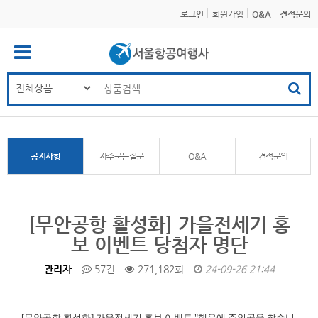
로그인
회원가입
Q&A
견적문의
공지사항
자주묻는질문
Q&A
견적문의
[무안공항 활성화] 가을전세기 홍
보 이벤트 당첨자 명단
관리자
57건
271,182회
24-09-26 21:44
[무안공항 활성화]
가을전세기 홍보 이벤트 "행운에 주인공을 찾습니