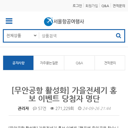
로그인
회원가입
Q&A
견적문의
공지사항
자주묻는질문
Q&A
견적문의
[무안공항 활성화] 가을전세기 홍
보 이벤트 당첨자 명단
관리자
57건
271,229회
24-09-26 21:44
[무안공항 활성화]
가을전세기 홍보 이벤트 "행운에 주인공을 찾습니