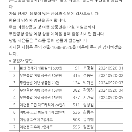
다.
가을 전세기 응모에 많은 관심과 성원에 감사드립니다.
행운에
당첨자 명단을 공지합니다.
무료 여행상품권 및 여행 상품권은 12월 31일전까지
무안공항 출발 여행 상품 예약을 통해 활용 하시면 됩니다.
당첨 사은품은 주소를 통해 선물이 발송됩니다.
자세한 사항은 문의 전화 1688-8526을 이용해 주시면 감사하겠습
니다.
* 당첨자 명단
1
191
조경철
20240920-01
01
황산 전세기 4일[실속] 699원
2
315
정동완
20240920-02
01
무안출발 여행 상품권 30만원
3
124
박가은
20240920-03
01
무안출발 여행 상품권 20만
4
382
곽영진
20240920-04
01
무안출발 여행 상품권 15만원
4
377
서권필
20240920-05
01
무안출발 여행 상품권 15만원
5
511
정창원
01
여행용 고급 하드케리어 24인치
6
536
최동수
01
여행용 고급 하드케리어 20인치
7
508
유지혜
01
여행용 파우치 7종세트
7
555
정은정
01
여행용 파우치 7종세트