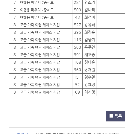
7
281
안소리
01
여행용 파우치 7종세트
7
500
김나리
01
여행용 파우치 7종세트
7
43
최선미
01
여행용 파우치 7종세트
8
527
강유하
01
고급 가죽 여권 케이스 지갑
8
395
최경순
01
고급 가죽 여권 케이스 지갑
8
116
김웅기
01
고급 가죽 여권 케이스 지갑
8
560
윤주연
01
고급 가죽 여권 케이스 지갑
8
391
채호승
01
고급 가죽 여권 케이스 지갑
8
168
정대훈
01
고급 가죽 여권 케이스 지갑
8
360
장재원
01
고급 가죽 여권 케이스 지갑
8
151
임수열
01
고급 가죽 여권 케이스 지갑
8
52
강효정
01
고급 가죽 여권 케이스 지갑
8
69
최지영
01
고급 가죽 여권 케이스 지갑
목록