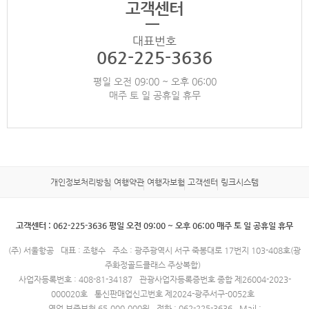
고객센터
대표번호
062-225-3636
평일 오전 09:00 ~ 오후 06:00
매주 토 일 공휴일 휴무
개인정보처리방침
여행약관
여행자보험
고객센터
링크시스템
고객센터 : 062-225-3636 평일 오전 09:00 ~ 오후 06:00 매주 토 일 공휴일 휴무
(주) 서울항공
대표 : 조행수
주소 : 광주광역시 서구 죽봉대로 17번지 103-408호(광
주화정골드클래스 주상복합)
사업자등록번호 : 408-81-34187
관광사업자등록증번호 종합 제26004-2023-
000020호
통신판매업신고번호 제2024-광주서구-0052호
영업 보증보험 65,000,000원
전화 : 062-225-3636
Mail :