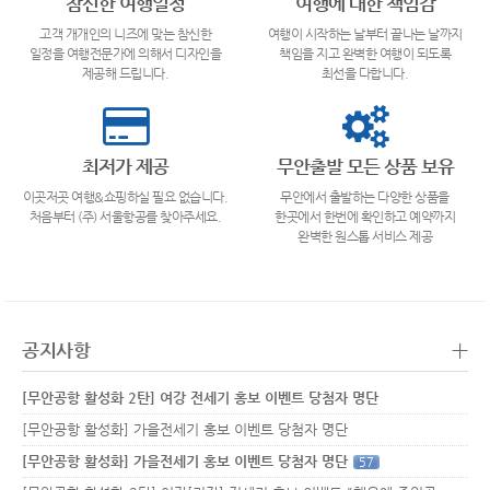
참신한 여행일정
여행에 대한 책임감
고객 개개인의 니즈에 맞는 참신한
여행이 시작하는 날부터 끝나는 날까지
일정을 여행전문가에 의해서 디자인을
책임을 지고 완벽한 여행이 되도록
제공해 드립니다.
최선을 다합니다.
최저가 제공
무안출발 모든 상품 보유
이곳저곳 여행&쇼핑하실 필요 없습니다.
무안에서 출발하는 다양한 상품을
처음부터 (주) 서울항공를 찾아주세요.
한곳에서 한번에 확인하고 예약까지
완벽한 원스톱 서비스 제공
+
공지사항
[무안공항 활성화 2탄] 여강 전세기 홍보 이벤트 당첨자 명단
[무안공항 활성화] 가을전세기 홍보 이벤트 당첨자 명단
[무안공항 활성화] 가을전세기 홍보 이벤트 당첨자 명단
57