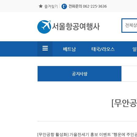
전화문의 062-225-3636
즐겨찾기
베트남
태국/라오스
일
공지사항
[무안공
[무안공항 활성화]
가을전세기 홍보 이벤트 "행운에 주인