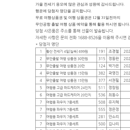
가을 전세기 응모에 많은 관심과 성원에 감사드립니다.
행운에
당첨자 명단을 공지합니다.
무료 여행상품권 및 여행 상품권은 12월 31일전까지
무안공항 출발 여행 상품 예약을 통해 활용 하시면 됩니다.
당첨 사은품은 주소를 통해 선물이 발송됩니다.
자세한 사항은 문의 전화 1688-8526을 이용해 주시면
* 당첨자 명단
1
191
조경철
20
황산 전세기 4일[실속] 699원
2
315
정동완
20
무안출발 여행 상품권 30만원
3
124
박가은
20
무안출발 여행 상품권 20만
4
382
곽영진
20
무안출발 여행 상품권 15만원
4
377
서권필
20
무안출발 여행 상품권 15만원
5
511
정창원
여행용 고급 하드케리어 24인치
6
536
최동수
여행용 고급 하드케리어 20인치
7
508
유지혜
여행용 파우치 7종세트
7
555
정은정
여행용 파우치 7종세트
7
281
안소리
여행용 파우치 7종세트
7
500
김나리
여행용 파우치 7종세트