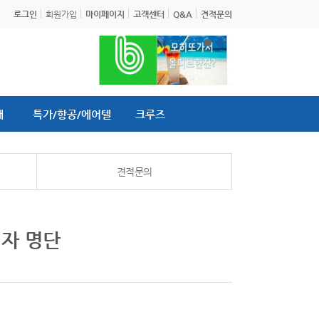
로그인
회원가입
마이페이지
고객센터
Q&A
견적문의
내
특가/항공/에어텔
크루즈
견적문의
첨자 명단