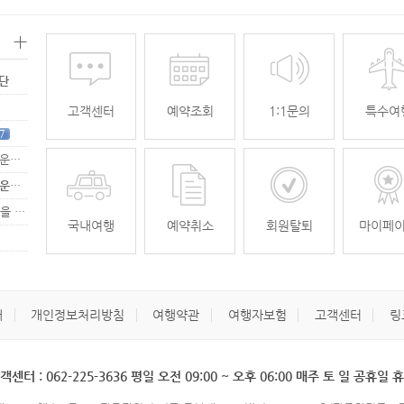
+
명단
고객센터
예약조회
1:1문의
특수여
7
[무안공항 활성화-2탄] 여강[리장] 전세기 홍보 이벤트 "행운에 주인공…
[무안공항 활성화-2탄] 여강[리장] 전세기 홍보 이벤트 "행운에 주인공…
[무안공항 활성화] 가을전세기 홍보 이벤트 "행운에 주인공을 찾습니다."
33
국내여행
예약취소
회원탈퇴
마이페
개
개인정보처리방침
여행약관
여행자보험
고객센터
링
객센터 : 062-225-3636 평일 오전 09:00 ~ 오후 06:00 매주 토 일 공휴일 