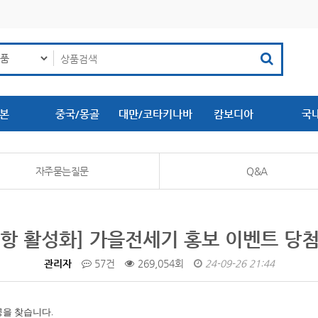
본
중국/몽골
대만/코타키나바
캄보디아
국
루
자주묻는질문
Q&A
항 활성화] 가을전세기 홍보 이벤트 당
관리자
57건
269,054회
24-09-26 21:44
공을 찾습니다.