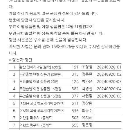
다.
가을 전세기 응모에 많은 관심과 성원에 감사드립니다.
행운에
당첨자 명단을 공지합니다.
무료 여행상품권 및 여행 상품권은 12월 31일전까지
무안공항 출발 여행 상품 예약을 통해 활용 하시면 됩니다.
당첨 사은품은 주소를 통해 선물이 발송됩니다.
자세한 사항은 문의 전화 1688-8526을 이용해 주시면 감사하겠습
니다.
* 당첨자 명단
1
191
조경철
20240920-01
01
황산 전세기 4일[실속] 699원
2
315
정동완
20240920-02
01
무안출발 여행 상품권 30만원
3
124
박가은
20240920-03
01
무안출발 여행 상품권 20만
4
382
곽영진
20240920-04
01
무안출발 여행 상품권 15만원
4
377
서권필
20240920-05
01
무안출발 여행 상품권 15만원
5
511
정창원
01
여행용 고급 하드케리어 24인치
6
536
최동수
01
여행용 고급 하드케리어 20인치
7
508
유지혜
01
여행용 파우치 7종세트
7
555
정은정
01
여행용 파우치 7종세트