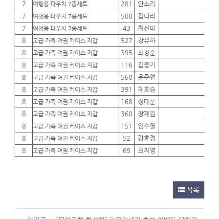
7
281
안소리
01
여행용 파우치 7종세트
7
500
김나리
01
여행용 파우치 7종세트
7
43
최선미
01
여행용 파우치 7종세트
8
527
강유하
01
고급 가죽 여권 케이스 지갑
8
395
최경순
01
고급 가죽 여권 케이스 지갑
8
116
김웅기
01
고급 가죽 여권 케이스 지갑
8
560
윤주연
01
고급 가죽 여권 케이스 지갑
8
391
채호승
01
고급 가죽 여권 케이스 지갑
8
168
정대훈
01
고급 가죽 여권 케이스 지갑
8
360
장재원
01
고급 가죽 여권 케이스 지갑
8
151
임수열
01
고급 가죽 여권 케이스 지갑
8
52
강효정
01
고급 가죽 여권 케이스 지갑
8
69
최지영
01
고급 가죽 여권 케이스 지갑
목록