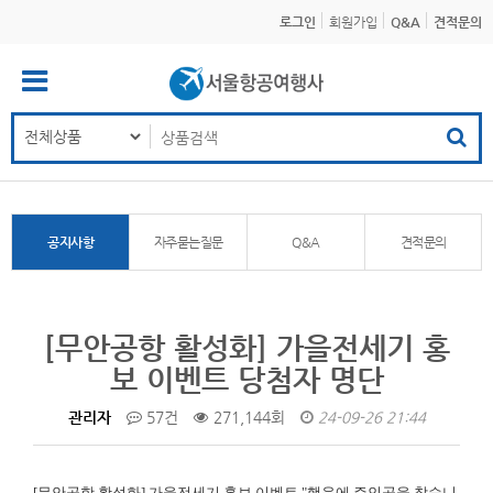
로그인
회원가입
Q&A
견적문의
공지사항
자주묻는질문
Q&A
견적문의
[무안공항 활성화] 가을전세기 홍
보 이벤트 당첨자 명단
관리자
57건
271,144회
24-09-26 21:44
[무안공항 활성화]
가을전세기 홍보 이벤트 "행운에 주인공을 찾습니