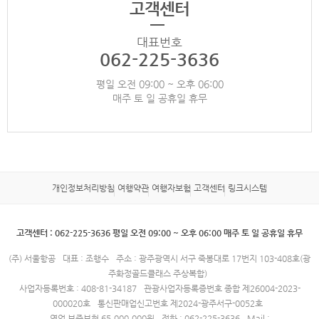
고객센터
대표번호
062-225-3636
평일 오전 09:00 ~ 오후 06:00
매주 토 일 공휴일 휴무
개인정보처리방침
여행약관
여행자보험
고객센터
링크시스템
고객센터 : 062-225-3636 평일 오전 09:00 ~ 오후 06:00 매주 토 일 공휴일 휴무
(주) 서울항공
대표 : 조행수
주소 : 광주광역시 서구 죽봉대로 17번지 103-408호(광
주화정골드클래스 주상복합)
사업자등록번호 : 408-81-34187
관광사업자등록증번호 종합 제26004-2023-
000020호
통신판매업신고번호 제2024-광주서구-0052호
영업 보증보험 65,000,000원
전화 : 062-225-3636
Mail :