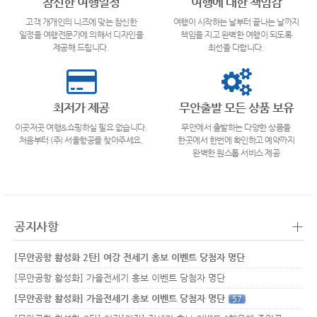
참신한 여행일정
여행에 대한 책임감
고객 개개인의 니즈에 맞는 참신한
여행이 시작하는 날부터 끝나는 날까지
일정을 여행전문가에 의해서 디자인을
책임을 지고 완벽한 여행이 되도록
제공해 드립니다.
최선을 다합니다.
최저가 제공
무안출발 모든 상품 보유
이곳저곳 여행&쇼핑하실 필요 없습니다.
무안에서 출발하는 다양한 상품을
처음부터 (주) 서울항공를 찾아주세요.
한곳에서 한번에 확인하고 예약까지
완벽한 원스톱 서비스 제공
+
공지사항
[무안공항 활성화 2탄] 여강 전세기 홍보 이벤트 당첨자 명단
[무안공항 활성화] 가을전세기 홍보 이벤트 당첨자 명단
[무안공항 활성화] 가을전세기 홍보 이벤트 당첨자 명단
57