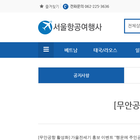
전화문의 062-225-3636
즐겨찾기
베트남
태국/라오스
일
공지사항
[무안공
[무안공항 활성화]
가을전세기 홍보 이벤트 "행운에 주인