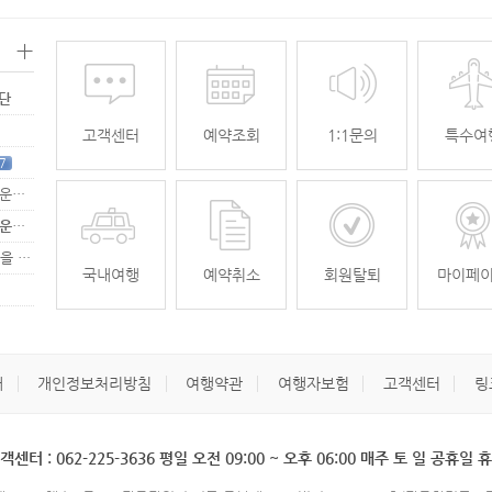
+
명단
고객센터
예약조회
1:1문의
특수여
7
[무안공항 활성화-2탄] 여강[리장] 전세기 홍보 이벤트 "행운에 주인공…
[무안공항 활성화-2탄] 여강[리장] 전세기 홍보 이벤트 "행운에 주인공…
[무안공항 활성화] 가을전세기 홍보 이벤트 "행운에 주인공을 찾습니다."
33
국내여행
예약취소
회원탈퇴
마이페
개
개인정보처리방침
여행약관
여행자보험
고객센터
링
객센터 : 062-225-3636 평일 오전 09:00 ~ 오후 06:00 매주 토 일 공휴일 