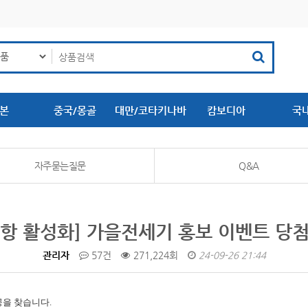
본
중국/몽골
대만/코타키나바
캄보디아
국
루
자주묻는질문
Q&A
항 활성화] 가을전세기 홍보 이벤트 당
관리자
57건
271,224회
24-09-26 21:44
공을 찾습니다.