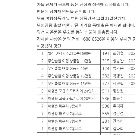
가을 전세기 응모에 많은 관심과 성원에 감사드립니다.
행운에
당첨자 명단을 공지합니다.
무료 여행상품권 및 여행 상품권은 12월 31일전까지
무안공항 출발 여행 상품 예약을 통해 활용 하시면 됩니다.
당첨 사은품은 주소를 통해 선물이 발송됩니다.
자세한 사항은 문의 전화 1688-8526을 이용해 주시면
* 당첨자 명단
1
191
조경철
20
황산 전세기 4일[실속] 699원
2
315
정동완
20
무안출발 여행 상품권 30만원
3
124
박가은
20
무안출발 여행 상품권 20만
4
382
곽영진
20
무안출발 여행 상품권 15만원
4
377
서권필
20
무안출발 여행 상품권 15만원
5
511
정창원
여행용 고급 하드케리어 24인치
6
536
최동수
여행용 고급 하드케리어 20인치
7
508
유지혜
여행용 파우치 7종세트
7
555
정은정
여행용 파우치 7종세트
7
281
안소리
여행용 파우치 7종세트
7
500
김나리
여행용 파우치 7종세트