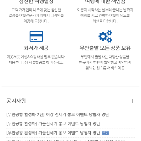
참신한 여행일정
여행에 대한 책임감
고객 개개인의 니즈에 맞는 참신한
여행이 시작하는 날부터 끝나는 날까지
일정을 여행전문가에 의해서 디자인을
책임을 지고 완벽한 여행이 되도록
제공해 드립니다.
최선을 다합니다.
최저가 제공
무안출발 모든 상품 보유
이곳저곳 여행&쇼핑하실 필요 없습니다.
무안에서 출발하는 다양한 상품을
처음부터 (주) 서울항공를 찾아주세요.
한곳에서 한번에 확인하고 예약까지
완벽한 원스톱 서비스 제공
+
공지사항
[무안공항 활성화 2탄] 여강 전세기 홍보 이벤트 당첨자 명단
[무안공항 활성화] 가을전세기 홍보 이벤트 당첨자 명단
[무안공항 활성화] 가을전세기 홍보 이벤트 당첨자 명단
57