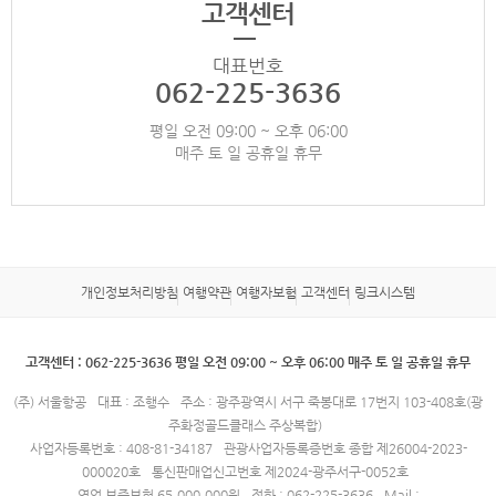
고객센터
대표번호
062-225-3636
평일 오전 09:00 ~ 오후 06:00
매주 토 일 공휴일 휴무
개인정보처리방침
여행약관
여행자보험
고객센터
링크시스템
고객센터 : 062-225-3636 평일 오전 09:00 ~ 오후 06:00 매주 토 일 공휴일 휴무
(주) 서울항공
대표 : 조행수
주소 : 광주광역시 서구 죽봉대로 17번지 103-408호(광
주화정골드클래스 주상복합)
사업자등록번호 : 408-81-34187
관광사업자등록증번호 종합 제26004-2023-
000020호
통신판매업신고번호 제2024-광주서구-0052호
영업 보증보험 65,000,000원
전화 : 062-225-3636
Mail :