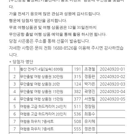
다.
가을 전세기 응모에 많은 관심과 성원에 감사드립니다.
행운에
당첨자 명단을 공지합니다.
무료 여행상품권 및 여행 상품권은 12월 31일전까지
무안공항 출발 여행 상품 예약을 통해 활용 하시면 됩니다.
당첨 사은품은 주소를 통해 선물이 발송됩니다.
자세한 사항은 문의 전화 1688-8526을 이용해 주시면 감사하겠습
니다.
* 당첨자 명단
1
191
조경철
20240920-01
01
황산 전세기 4일[실속] 699원
2
315
정동완
20240920-02
01
무안출발 여행 상품권 30만원
3
124
박가은
20240920-03
01
무안출발 여행 상품권 20만
4
382
곽영진
20240920-04
01
무안출발 여행 상품권 15만원
4
377
서권필
20240920-05
01
무안출발 여행 상품권 15만원
5
511
정창원
01
여행용 고급 하드케리어 24인치
6
536
최동수
01
여행용 고급 하드케리어 20인치
7
508
유지혜
01
여행용 파우치 7종세트
7
555
정은정
01
여행용 파우치 7종세트