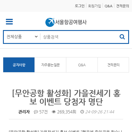
로그인
회원가입
Q&A
견적문의
공지사항
자주묻는질문
Q&A
견적문의
[무안공항 활성화] 가을전세기 홍
보 이벤트 당첨자 명단
관리자
57건
269,354회
24-09-26 21:44
[무안공항 활성화]
가을전세기 홍보 이벤트 "행운에 주인공을 찾습니