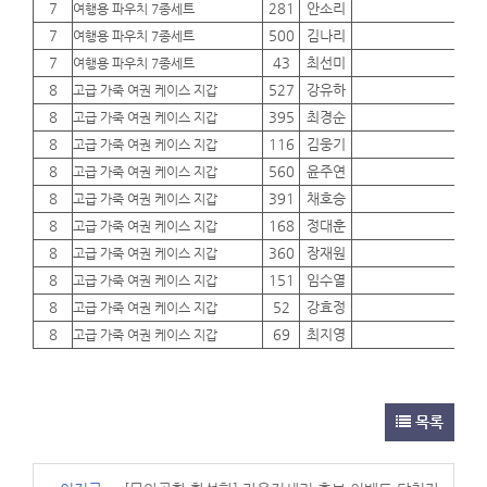
7
281
안소리
01
여행용 파우치 7종세트
7
500
김나리
01
여행용 파우치 7종세트
7
43
최선미
01
여행용 파우치 7종세트
8
527
강유하
01
고급 가죽 여권 케이스 지갑
8
395
최경순
01
고급 가죽 여권 케이스 지갑
8
116
김웅기
01
고급 가죽 여권 케이스 지갑
8
560
윤주연
01
고급 가죽 여권 케이스 지갑
8
391
채호승
01
고급 가죽 여권 케이스 지갑
8
168
정대훈
01
고급 가죽 여권 케이스 지갑
8
360
장재원
01
고급 가죽 여권 케이스 지갑
8
151
임수열
01
고급 가죽 여권 케이스 지갑
8
52
강효정
01
고급 가죽 여권 케이스 지갑
8
69
최지영
01
고급 가죽 여권 케이스 지갑
목록