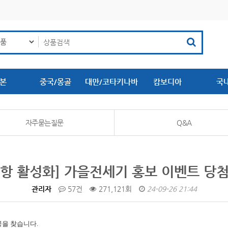
본
중국/몽골
대만/코타키나바
캄보디아
국
루
자주묻는질문
Q&A
항 활성화] 가을전세기 홍보 이벤트 당
관리자
57건
271,121회
24-09-26 21:44
공을 찾습니다.