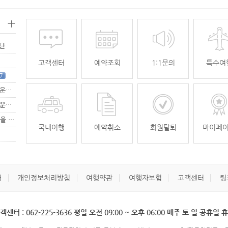
+
명단
고객센터
예약조회
1:1문의
특수여
7
[무안공항 활성화-2탄] 여강[리장] 전세기 홍보 이벤트 "행운에 주인공…
[무안공항 활성화-2탄] 여강[리장] 전세기 홍보 이벤트 "행운에 주인공…
[무안공항 활성화] 가을전세기 홍보 이벤트 "행운에 주인공을 찾습니다."
33
국내여행
예약취소
회원탈퇴
마이페
개
개인정보처리방침
여행약관
여행자보험
고객센터
링
객센터 : 062-225-3636 평일 오전 09:00 ~ 오후 06:00 매주 토 일 공휴일 