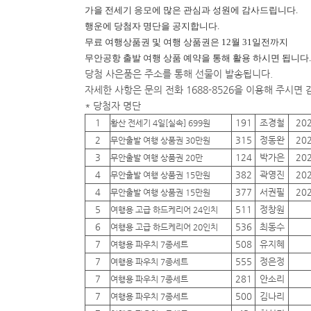
가을 전세기 응모에 많은 관심과 성원에 감사드립니다.
행운에
당첨자 명단을 공지합니다.
무료 여행상품권 및 여행 상품권은 12월 31일전까지
무안공항 출발 여행 상품 예약을 통해 활용 하시면 됩니다.
당첨 사은품은 주소를 통해 선물이 발송됩니다.
자세한 사항은 문의 전화 1688-8526을 이용해 주시면
* 당첨자 명단
1
191
조경철
20
황산 전세기 4일[실속] 699원
2
315
정동완
20
무안출발 여행 상품권 30만원
3
124
박가은
20
무안출발 여행 상품권 20만
4
382
곽영진
20
무안출발 여행 상품권 15만원
4
377
서권필
20
무안출발 여행 상품권 15만원
5
511
정창원
여행용 고급 하드케리어 24인치
6
536
최동수
여행용 고급 하드케리어 20인치
7
508
유지혜
여행용 파우치 7종세트
7
555
정은정
여행용 파우치 7종세트
7
281
안소리
여행용 파우치 7종세트
7
500
김나리
여행용 파우치 7종세트