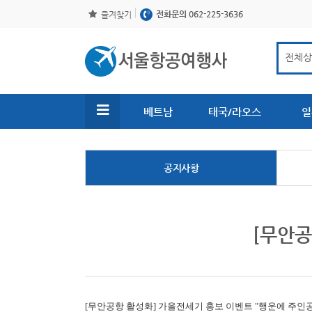
전화문의 062-225-3636
즐겨찾기
베트남
태국/라오스
일
공지사항
[무안공
[무안공항 활성화]
가을전세기 홍보 이벤트 "행운에 주인