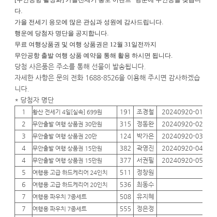
다.
가을 전세기 응모에 많은 관심과 성원에 감사드립니다.
행운에
당첨자 명단을 공지합니다.
무료 여행상품권 및 여행 상품권은 12월 31일전까지
무안공항 출발 여행 상품 예약을 통해 활용 하시면 됩니다.
당첨 사은품은 주소를 통해 선물이 발송됩니다.
자세한 사항은 문의 전화 1688-8526을 이용해 주시면 감사하겠습
니다.
* 당첨자 명단
1
191
조경철
20240920-01
01
황산 전세기 4일[실속] 699원
2
315
정동완
20240920-02
01
무안출발 여행 상품권 30만원
3
124
박가은
20240920-03
01
무안출발 여행 상품권 20만
4
382
곽영진
20240920-04
01
무안출발 여행 상품권 15만원
4
377
서권필
20240920-05
01
무안출발 여행 상품권 15만원
5
511
정창원
01
여행용 고급 하드케리어 24인치
6
536
최동수
01
여행용 고급 하드케리어 20인치
7
508
유지혜
01
여행용 파우치 7종세트
7
555
정은정
01
여행용 파우치 7종세트