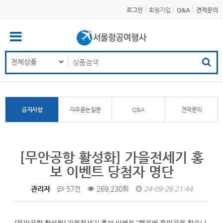
로그인
회원가입
Q&A
견적문의
공지사항
자주묻는질문
Q&A
견적문의
[무안공항 활성화] 가을전세기 홍
보 이벤트 당첨자 명단
관리자
57건
269,230회
24-09-26 21:44
[무안공항 활성화]
가을전세기 홍보 이벤트 "행운에 주인공을 찾습니