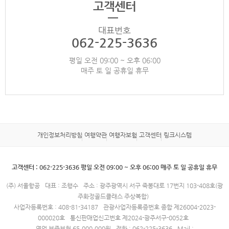
고객센터
대표번호
062-225-3636
평일 오전 09:00 ~ 오후 06:00
매주 토 일 공휴일 휴무
개인정보처리방침
여행약관
여행자보험
고객센터
링크시스템
고객센터 : 062-225-3636 평일 오전 09:00 ~ 오후 06:00 매주 토 일 공휴일 휴무
(주) 서울항공
대표 : 조행수
주소 : 광주광역시 서구 죽봉대로 17번지 103-408호(광
주화정골드클래스 주상복합)
사업자등록번호 : 408-81-34187
관광사업자등록증번호 종합 제26004-2023-
000020호
통신판매업신고번호 제2024-광주서구-0052호
영업 보증보험 65,000,000원
전화 : 062-225-3636
Mail :