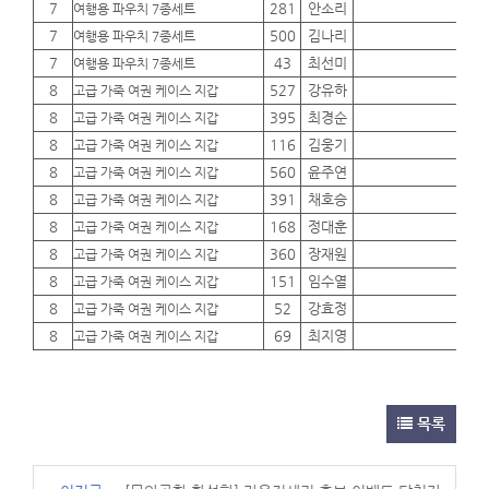
7
281
안소리
01
여행용 파우치 7종세트
7
500
김나리
01
여행용 파우치 7종세트
7
43
최선미
01
여행용 파우치 7종세트
8
527
강유하
01
고급 가죽 여권 케이스 지갑
8
395
최경순
01
고급 가죽 여권 케이스 지갑
8
116
김웅기
01
고급 가죽 여권 케이스 지갑
8
560
윤주연
01
고급 가죽 여권 케이스 지갑
8
391
채호승
01
고급 가죽 여권 케이스 지갑
8
168
정대훈
01
고급 가죽 여권 케이스 지갑
8
360
장재원
01
고급 가죽 여권 케이스 지갑
8
151
임수열
01
고급 가죽 여권 케이스 지갑
8
52
강효정
01
고급 가죽 여권 케이스 지갑
8
69
최지영
01
고급 가죽 여권 케이스 지갑
목록