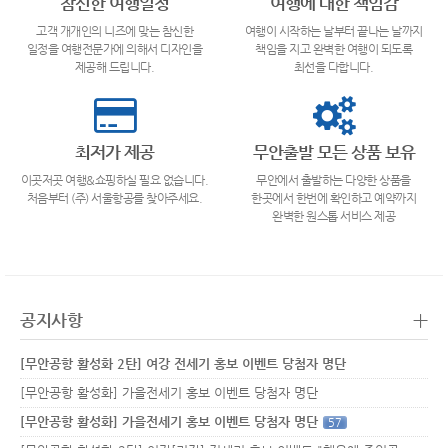
참신한 여행일정
여행에 대한 책임감
고객 개개인의 니즈에 맞는 참신한
여행이 시작하는 날부터 끝나는 날까지
일정을 여행전문가에 의해서 디자인을
책임을 지고 완벽한 여행이 되도록
제공해 드립니다.
최선을 다합니다.
최저가 제공
무안출발 모든 상품 보유
이곳저곳 여행&쇼핑하실 필요 없습니다.
무안에서 출발하는 다양한 상품을
처음부터 (주) 서울항공를 찾아주세요.
한곳에서 한번에 확인하고 예약까지
완벽한 원스톱 서비스 제공
+
공지사항
[무안공항 활성화 2탄] 여강 전세기 홍보 이벤트 당첨자 명단
[무안공항 활성화] 가을전세기 홍보 이벤트 당첨자 명단
[무안공항 활성화] 가을전세기 홍보 이벤트 당첨자 명단
57