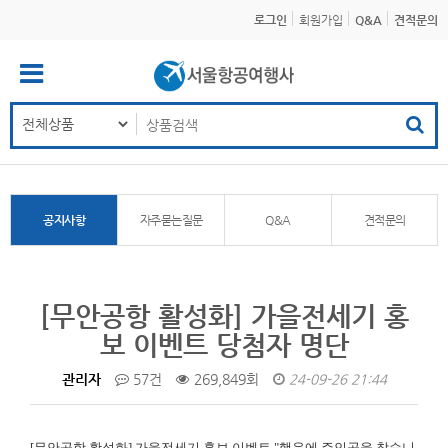
로그인
회원가입
Q&A
견적문의
공지사항
자주묻는질문
Q&A
견적문의
[무안공항 활성화] 가을전세기 홍
보 이벤트 당첨자 명단
관리자
57건
269,849회
24-09-26 21:44
[무안공항 활성화]
가을전세기 홍보 이벤트 "행운에 주인공을 찾습니