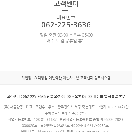
고객센터
대표번호
062-225-3636
평일 오전 09:00 ~ 오후 06:00
매주 토 일 공휴일 휴무
개인정보처리방침
여행약관
여행자보험
고객센터
링크시스템
고객센터 : 062-225-3636 평일 오전 09:00 ~ 오후 06:00 매주 토 일 공휴일 휴무
(주) 서울항공
대표 : 조행수
주소 : 광주광역시 서구 죽봉대로 17번지 103-408호(광
주화정골드클래스 주상복합)
사업자등록번호 : 408-81-34187
관광사업자등록증번호 종합 제26004-2023-
000020호
통신판매업신고번호 제2024-광주서구-0052호
영업 보증보험 65,000,000원
전화 : 062-225-3636
Mail :