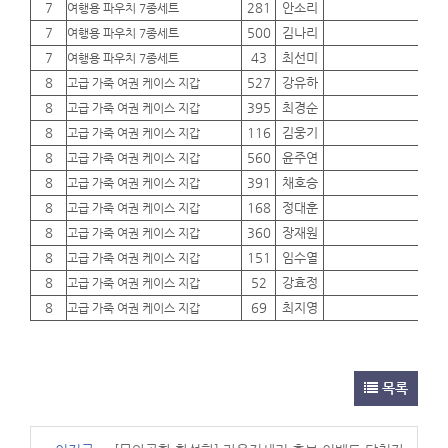
7
281
안소리
01
여행용 파우치 7종세트
7
500
김나리
01
여행용 파우치 7종세트
7
43
최선미
01
여행용 파우치 7종세트
8
527
강유하
01
고급 가죽 여권 케이스 지갑
8
395
최경순
01
고급 가죽 여권 케이스 지갑
8
116
김웅기
01
고급 가죽 여권 케이스 지갑
8
560
윤주연
01
고급 가죽 여권 케이스 지갑
8
391
채호승
01
고급 가죽 여권 케이스 지갑
8
168
정대훈
01
고급 가죽 여권 케이스 지갑
8
360
장재원
01
고급 가죽 여권 케이스 지갑
8
151
임수열
01
고급 가죽 여권 케이스 지갑
8
52
강효정
01
고급 가죽 여권 케이스 지갑
8
69
최지영
01
고급 가죽 여권 케이스 지갑
목록