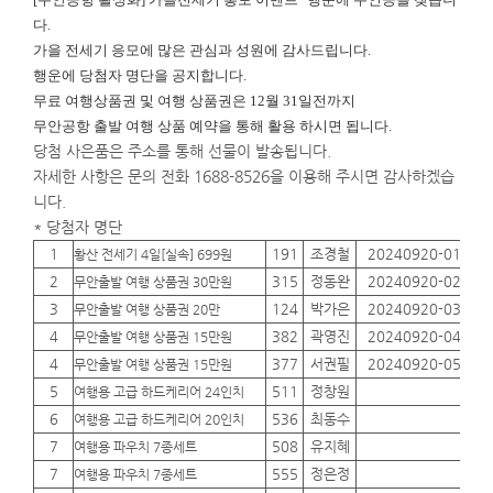
다.
가을 전세기 응모에 많은 관심과 성원에 감사드립니다.
행운에
당첨자 명단을 공지합니다.
무료 여행상품권 및 여행 상품권은 12월 31일전까지
무안공항 출발 여행 상품 예약을 통해 활용 하시면 됩니다.
당첨 사은품은 주소를 통해 선물이 발송됩니다.
자세한 사항은 문의 전화 1688-8526을 이용해 주시면 감사하겠습
니다.
* 당첨자 명단
1
191
조경철
20240920-01
01
황산 전세기 4일[실속] 699원
2
315
정동완
20240920-02
01
무안출발 여행 상품권 30만원
3
124
박가은
20240920-03
01
무안출발 여행 상품권 20만
4
382
곽영진
20240920-04
01
무안출발 여행 상품권 15만원
4
377
서권필
20240920-05
01
무안출발 여행 상품권 15만원
5
511
정창원
01
여행용 고급 하드케리어 24인치
6
536
최동수
01
여행용 고급 하드케리어 20인치
7
508
유지혜
01
여행용 파우치 7종세트
7
555
정은정
01
여행용 파우치 7종세트