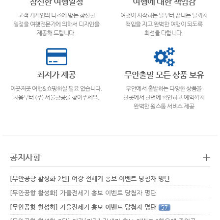
참신한 여행일정
여행에 대한 책임감
고객 개개인의 니즈에 맞는 참신한
여행이 시작하는 날부터 끝나는 날까지
일정을 여행전문가에 의해서 디자인을
책임을 지고 완벽한 여행이 되도록
제공해 드립니다.
최선을 다합니다.
최저가 제공
무안출발 모든 상품 보유
이곳저곳 여행&쇼핑하실 필요 없습니다.
무안에서 출발하는 다양한 상품을
처음부터 (주) 서울항공를 찾아주세요.
한곳에서 한번에 확인하고 예약까지
완벽한 원스톱 서비스 제공
+
공지사항
[무안공항 활성화 2탄] 여강 전세기 홍보 이벤트 당첨자 명단
[무안공항 활성화] 가을전세기 홍보 이벤트 당첨자 명단
[무안공항 활성화] 가을전세기 홍보 이벤트 당첨자 명단
57