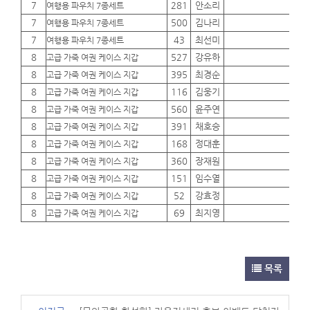
7
281
안소리
01
여행용 파우치 7종세트
7
500
김나리
01
여행용 파우치 7종세트
7
43
최선미
01
여행용 파우치 7종세트
8
527
강유하
01
고급 가죽 여권 케이스 지갑
8
395
최경순
01
고급 가죽 여권 케이스 지갑
8
116
김웅기
01
고급 가죽 여권 케이스 지갑
8
560
윤주연
01
고급 가죽 여권 케이스 지갑
8
391
채호승
01
고급 가죽 여권 케이스 지갑
8
168
정대훈
01
고급 가죽 여권 케이스 지갑
8
360
장재원
01
고급 가죽 여권 케이스 지갑
8
151
임수열
01
고급 가죽 여권 케이스 지갑
8
52
강효정
01
고급 가죽 여권 케이스 지갑
8
69
최지영
01
고급 가죽 여권 케이스 지갑
목록