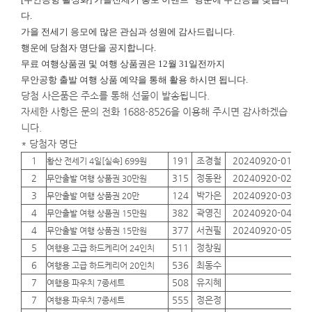
다.
가을 전세기 응모에 많은 관심과 성원에 감사드립니다.
행운에
당첨자 명단을 공지합니다.
무료 여행상품권 및 여행 상품권은 12월 31일전까지
무안공항 출발 여행 상품 예약을 통해 활용 하시면 됩니다.
당첨 사은품은 주소를 통해 선물이 발송됩니다.
자세한 사항은 문의 전화 1688-8526을 이용해 주시면 감사하겠습
니다.
* 당첨자 명단
1
191
조경철
20240920-01
01
황산 전세기 4일[실속] 699원
2
315
정동완
20240920-02
01
무안출발 여행 상품권 30만원
3
124
박가은
20240920-03
01
무안출발 여행 상품권 20만
4
382
곽영진
20240920-04
01
무안출발 여행 상품권 15만원
4
377
서권필
20240920-05
01
무안출발 여행 상품권 15만원
5
511
정창원
01
여행용 고급 하드케리어 24인치
6
536
최동수
01
여행용 고급 하드케리어 20인치
7
508
유지혜
01
여행용 파우치 7종세트
7
555
정은정
01
여행용 파우치 7종세트