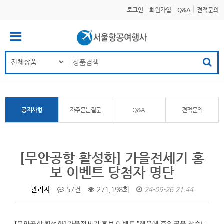
로그인
회원가입
Q&A
견적문의
공지사항
자주묻는질문
Q&A
견적문의
[무안공항 활성화] 가을전세기 홍
보 이벤트 당첨자 명단
관리자
57건
271,198회
24-09-26 21:44
[무안공항 활성화]
가을전세기 홍보 이벤트 "행운에 주인공을 찾습니