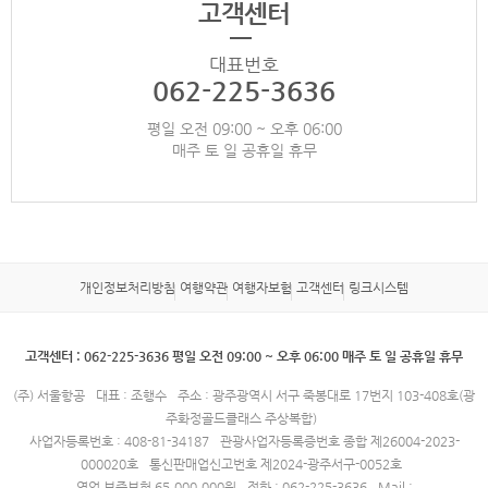
고객센터
대표번호
062-225-3636
평일 오전 09:00 ~ 오후 06:00
매주 토 일 공휴일 휴무
개인정보처리방침
여행약관
여행자보험
고객센터
링크시스템
고객센터 : 062-225-3636 평일 오전 09:00 ~ 오후 06:00 매주 토 일 공휴일 휴무
(주) 서울항공
대표 : 조행수
주소 : 광주광역시 서구 죽봉대로 17번지 103-408호(광
주화정골드클래스 주상복합)
사업자등록번호 : 408-81-34187
관광사업자등록증번호 종합 제26004-2023-
000020호
통신판매업신고번호 제2024-광주서구-0052호
영업 보증보험 65,000,000원
전화 : 062-225-3636
Mail :