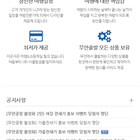
참신한 여행일정
여행에 대한 책임감
고객 개개인의 니즈에 맞는 참신한
여행이 시작하는 날부터 끝나는 날까지
일정을 여행전문가에 의해서 디자인을
책임을 지고 완벽한 여행이 되도록
제공해 드립니다.
최선을 다합니다.
최저가 제공
무안출발 모든 상품 보유
이곳저곳 여행&쇼핑하실 필요 없습니다.
무안에서 출발하는 다양한 상품을
처음부터 (주) 서울항공를 찾아주세요.
한곳에서 한번에 확인하고 예약까지
완벽한 원스톱 서비스 제공
+
공지사항
[무안공항 활성화 2탄] 여강 전세기 홍보 이벤트 당첨자 명단
[무안공항 활성화] 가을전세기 홍보 이벤트 당첨자 명단
[무안공항 활성화] 가을전세기 홍보 이벤트 당첨자 명단
57