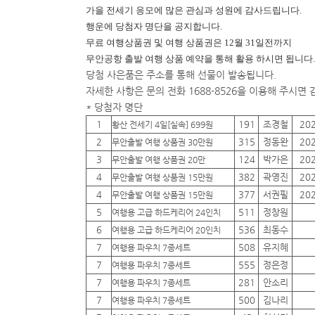
가을 전세기 응모에 많은 관심과 성원에 감사드립니다.
행운에
당첨자 명단을 공지합니다.
무료 여행상품권 및 여행 상품권은 12월 31일전까지
무안공항 출발 여행 상품 예약을 통해 활용 하시면 됩니다.
당첨 사은품은 주소를 통해 선물이 발송됩니다.
자세한 사항은 문의 전화 1688-8526을 이용해 주시면
* 당첨자 명단
1
191
조경철
20
황산 전세기 4일[실속] 699원
2
315
정동완
20
무안출발 여행 상품권 30만원
3
124
박가은
20
무안출발 여행 상품권 20만
4
382
곽영진
20
무안출발 여행 상품권 15만원
4
377
서권필
20
무안출발 여행 상품권 15만원
5
511
정창원
여행용 고급 하드케리어 24인치
6
536
최동수
여행용 고급 하드케리어 20인치
7
508
유지혜
여행용 파우치 7종세트
7
555
정은정
여행용 파우치 7종세트
7
281
안소리
여행용 파우치 7종세트
7
500
김나리
여행용 파우치 7종세트