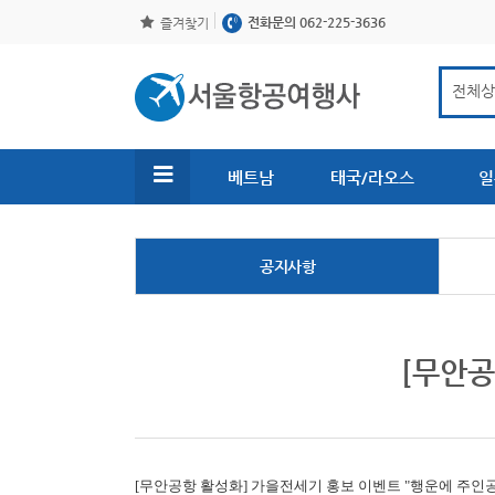
전화문의 062-225-3636
즐겨찾기
베트남
태국/라오스
일
공지사항
[무안공
[무안공항 활성화]
가을전세기 홍보 이벤트 "행운에 주인