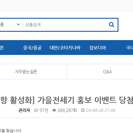
본
중국/몽골
대만/코타키나바
캄보디아
국
루
자주묻는질문
Q&A
항 활성화] 가을전세기 홍보 이벤트 당
관리자
57건
269,287회
24-09-26 21:44
공을 찾습니다.