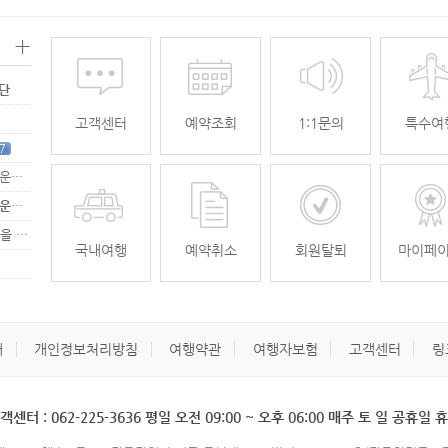
+
명단
고객센터
예약조회
1:1문의
특수여
7
[무안공항 활성화-2탄] 여강[리장] 전세기 홍보 이벤트 "행운에 주인공…
[무안공항 활성화-2탄] 여강[리장] 전세기 홍보 이벤트 "행운에 주인공…
[무안공항 활성화] 가을전세기 홍보 이벤트 "행운에 주인공을 찾습니다."
33
국내여행
예약취소
회원탈퇴
마이페
개
개인정보처리방침
여행약관
여행자보험
고객센터
링
객센터 : 062-225-3636 평일 오전 09:00 ~ 오후 06:00 매주 토 일 공휴일 