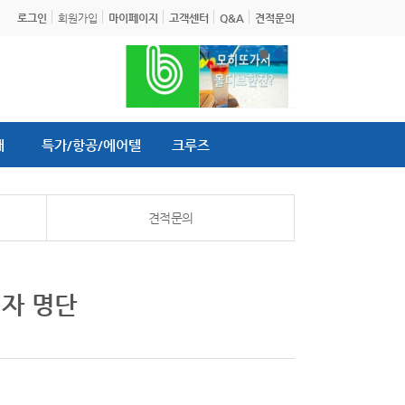
로그인
회원가입
마이페이지
고객센터
Q&A
견적문의
내
특가/항공/에어텔
크루즈
견적문의
첨자 명단