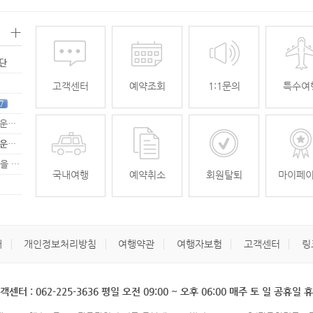
+
명단
고객센터
예약조회
1:1문의
특수여
7
[무안공항 활성화-2탄] 여강[리장] 전세기 홍보 이벤트 "행운에 주인공…
[무안공항 활성화-2탄] 여강[리장] 전세기 홍보 이벤트 "행운에 주인공…
[무안공항 활성화] 가을전세기 홍보 이벤트 "행운에 주인공을 찾습니다."
33
국내여행
예약취소
회원탈퇴
마이페
개
개인정보처리방침
여행약관
여행자보험
고객센터
링
객센터 : 062-225-3636 평일 오전 09:00 ~ 오후 06:00 매주 토 일 공휴일 