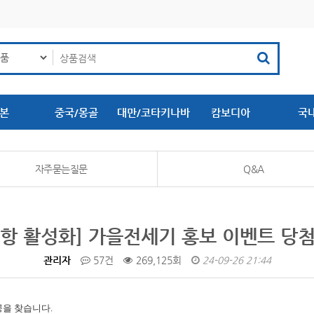
본
중국/몽골
대만/코타키나바
캄보디아
국
루
자주묻는질문
Q&A
항 활성화] 가을전세기 홍보 이벤트 당
관리자
57건
269,125회
24-09-26 21:44
공을 찾습니다.