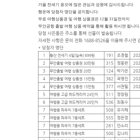
가을 전세기 응모에 많은 관심과 성원에 감사드립니다.
행운에
당첨자 명단을 공지합니다.
무료 여행상품권 및 여행 상품권은 12월 31일전까지
무안공항 출발 여행 상품 예약을 통해 활용 하시면 됩니다.
당첨 사은품은 주소를 통해 선물이 발송됩니다.
자세한 사항은 문의 전화 1688-8526을 이용해 주시면
* 당첨자 명단
1
191
조경철
20
황산 전세기 4일[실속] 699원
2
315
정동완
20
무안출발 여행 상품권 30만원
3
124
박가은
20
무안출발 여행 상품권 20만
4
382
곽영진
20
무안출발 여행 상품권 15만원
4
377
서권필
20
무안출발 여행 상품권 15만원
5
511
정창원
여행용 고급 하드케리어 24인치
6
536
최동수
여행용 고급 하드케리어 20인치
7
508
유지혜
여행용 파우치 7종세트
7
555
정은정
여행용 파우치 7종세트
7
281
안소리
여행용 파우치 7종세트
7
500
김나리
여행용 파우치 7종세트