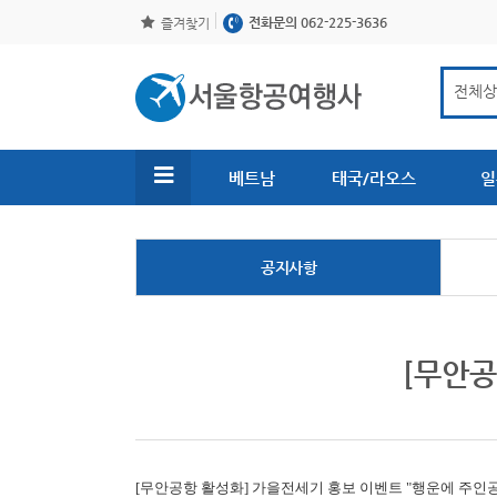
전화문의 062-225-3636
즐겨찾기
베트남
태국/라오스
일
공지사항
[무안공
[무안공항 활성화]
가을전세기 홍보 이벤트 "행운에 주인