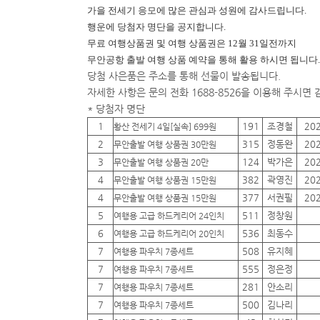
가을 전세기 응모에 많은 관심과 성원에 감사드립니다.
행운에
당첨자 명단을 공지합니다.
무료 여행상품권 및 여행 상품권은 12월 31일전까지
무안공항 출발 여행 상품 예약을 통해 활용 하시면 됩니다.
당첨 사은품은 주소를 통해 선물이 발송됩니다.
자세한 사항은 문의 전화 1688-8526을 이용해 주시면
* 당첨자 명단
1
191
조경철
20
황산 전세기 4일[실속] 699원
2
315
정동완
20
무안출발 여행 상품권 30만원
3
124
박가은
20
무안출발 여행 상품권 20만
4
382
곽영진
20
무안출발 여행 상품권 15만원
4
377
서권필
20
무안출발 여행 상품권 15만원
5
511
정창원
여행용 고급 하드케리어 24인치
6
536
최동수
여행용 고급 하드케리어 20인치
7
508
유지혜
여행용 파우치 7종세트
7
555
정은정
여행용 파우치 7종세트
7
281
안소리
여행용 파우치 7종세트
7
500
김나리
여행용 파우치 7종세트