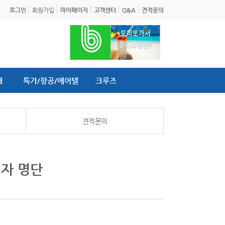
로그인
회원가입
마이페이지
고객센터
Q&A
견적문의
내
특가/항공/에어텔
크루즈
견적문의
첨자 명단