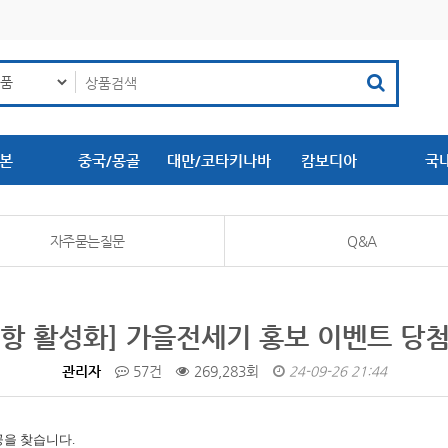
본
중국/몽골
대만/코타키나바
캄보디아
국
루
자주묻는질문
Q&A
항 활성화] 가을전세기 홍보 이벤트 당
관리자
57건
269,283회
24-09-26 21:44
공을 찾습니다.