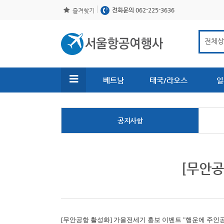
전화문의 062-225-3636
즐겨찾기
베트남
태국/라오스
일
공지사항
[무안공
[무안공항 활성화]
가을전세기 홍보 이벤트 "행운에 주인