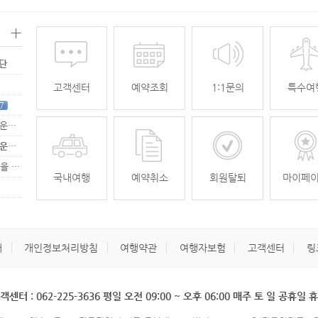
+
명단
고객센터
예약조회
1:1문의
특수여
7
[무안공항 활성화-2탄] 여강[리장] 전세기 홍보 이벤트 "행운에 주인공…
[무안공항 활성화-2탄] 여강[리장] 전세기 홍보 이벤트 "행운에 주인공…
[무안공항 활성화] 가을전세기 홍보 이벤트 "행운에 주인공을 찾습니다."
33
국내여행
예약취소
회원탈퇴
마이페
개
개인정보처리방침
여행약관
여행자보험
고객센터
링
객센터 : 062-225-3636 평일 오전 09:00 ~ 오후 06:00 매주 토 일 공휴일 