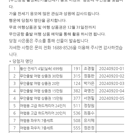
다.
가을 전세기 응모에 많은 관심과 성원에 감사드립니다.
행운에
당첨자 명단을 공지합니다.
무료 여행상품권 및 여행 상품권은 12월 31일전까지
무안공항 출발 여행 상품 예약을 통해 활용 하시면 됩니다.
당첨 사은품은 주소를 통해 선물이 발송됩니다.
자세한 사항은 문의 전화 1688-8526을 이용해 주시면 감사하겠습
니다.
* 당첨자 명단
1
191
조경철
20240920-01
01
황산 전세기 4일[실속] 699원
2
315
정동완
20240920-02
01
무안출발 여행 상품권 30만원
3
124
박가은
20240920-03
01
무안출발 여행 상품권 20만
4
382
곽영진
20240920-04
01
무안출발 여행 상품권 15만원
4
377
서권필
20240920-05
01
무안출발 여행 상품권 15만원
5
511
정창원
01
여행용 고급 하드케리어 24인치
6
536
최동수
01
여행용 고급 하드케리어 20인치
7
508
유지혜
01
여행용 파우치 7종세트
7
555
정은정
01
여행용 파우치 7종세트