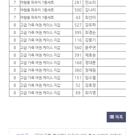
7
281
안소리
01
여행용 파우치 7종세트
7
500
김나리
01
여행용 파우치 7종세트
7
43
최선미
01
여행용 파우치 7종세트
8
527
강유하
01
고급 가죽 여권 케이스 지갑
8
395
최경순
01
고급 가죽 여권 케이스 지갑
8
116
김웅기
01
고급 가죽 여권 케이스 지갑
8
560
윤주연
01
고급 가죽 여권 케이스 지갑
8
391
채호승
01
고급 가죽 여권 케이스 지갑
8
168
정대훈
01
고급 가죽 여권 케이스 지갑
8
360
장재원
01
고급 가죽 여권 케이스 지갑
8
151
임수열
01
고급 가죽 여권 케이스 지갑
8
52
강효정
01
고급 가죽 여권 케이스 지갑
8
69
최지영
01
고급 가죽 여권 케이스 지갑
목록