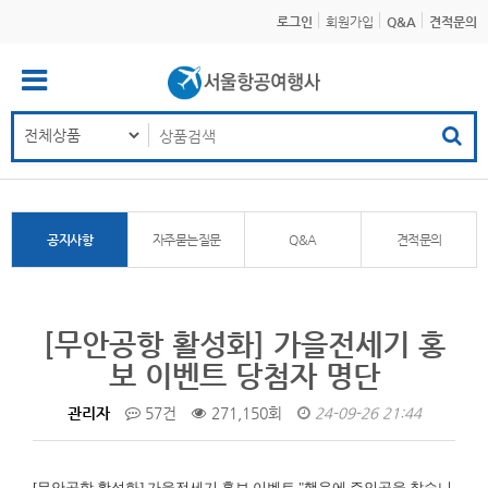
로그인
회원가입
Q&A
견적문의
공지사항
자주묻는질문
Q&A
견적문의
[무안공항 활성화] 가을전세기 홍
보 이벤트 당첨자 명단
관리자
57건
271,150회
24-09-26 21:44
[무안공항 활성화]
가을전세기 홍보 이벤트 "행운에 주인공을 찾습니