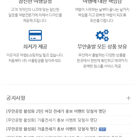
참신한 여행일정
여행에 대한 책임감
고객 개개인의 니즈에 맞는 참신한
여행이 시작하는 날부터 끝나는 날까지
일정을 여행전문가에 의해서 디자인을
책임을 지고 완벽한 여행이 되도록
제공해 드립니다.
최선을 다합니다.
최저가 제공
무안출발 모든 상품 보유
이곳저곳 여행&쇼핑하실 필요 없습니다.
무안에서 출발하는 다양한 상품을
처음부터 (주) 서울항공를 찾아주세요.
한곳에서 한번에 확인하고 예약까지
완벽한 원스톱 서비스 제공
+
공지사항
[무안공항 활성화 2탄] 여강 전세기 홍보 이벤트 당첨자 명단
[무안공항 활성화] 가을전세기 홍보 이벤트 당첨자 명단
[무안공항 활성화] 가을전세기 홍보 이벤트 당첨자 명단
57