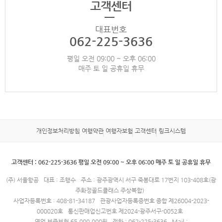
고객센터
대표번호
062-225-3636
평일 오전 09:00 ~ 오후 06:00
매주 토 일 공휴일 휴무
개인정보처리방침
여행약관
여행자보험
고객센터
링크시스템
고객센터 : 062-225-3636 평일 오전 09:00 ~ 오후 06:00 매주 토 일 공휴일 휴무
(주) 서울항공
대표 : 조행수
주소 : 광주광역시 서구 죽봉대로 17번지 103-408호(광
주화정골드클래스 주상복합)
사업자등록번호 : 408-81-34187
관광사업자등록증번호 종합 제26004-2023-
000020호
통신판매업신고번호 제2024-광주서구-0052호
영업 보증보험 65,000,000원
전화 : 062-225-3636
Mail :