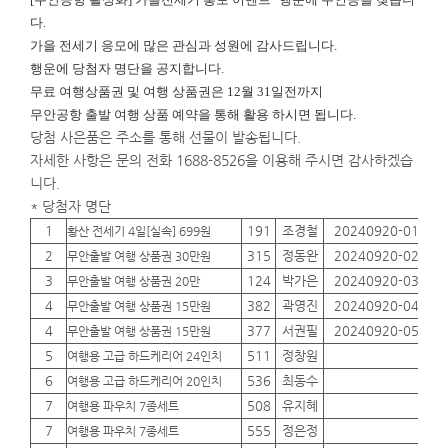
다.
가을 전세기 응모에 많은 관심과 성원에 감사드립니다.
행운에
당첨자 명단을 공지합니다.
무료 여행상품권 및 여행 상품권은 12월 31일전까지
무안공항 출발 여행 상품 예약을 통해 활용 하시면 됩니다.
당첨 사은품은 주소를 통해 선물이 발송됩니다.
자세한 사항은 문의 전화 1688-8526을 이용해 주시면 감사하겠습
니다.
* 당첨자 명단
1
191
조경철
20240920-01
01
황산 전세기 4일[실속] 699원
2
315
정동완
20240920-02
01
무안출발 여행 상품권 30만원
3
124
박가은
20240920-03
01
무안출발 여행 상품권 20만
4
382
곽영진
20240920-04
01
무안출발 여행 상품권 15만원
4
377
서권필
20240920-05
01
무안출발 여행 상품권 15만원
5
511
정창원
01
여행용 고급 하드케리어 24인치
6
536
최동수
01
여행용 고급 하드케리어 20인치
7
508
유지혜
01
여행용 파우치 7종세트
7
555
정은정
01
여행용 파우치 7종세트