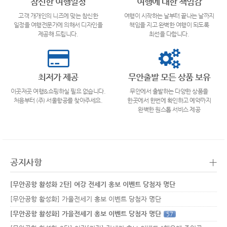
참신한 여행일정
여행에 대한 책임감
고객 개개인의 니즈에 맞는 참신한
여행이 시작하는 날부터 끝나는 날까지
일정을 여행전문가에 의해서 디자인을
책임을 지고 완벽한 여행이 되도록
제공해 드립니다.
최선을 다합니다.
최저가 제공
무안출발 모든 상품 보유
이곳저곳 여행&쇼핑하실 필요 없습니다.
무안에서 출발하는 다양한 상품을
처음부터 (주) 서울항공를 찾아주세요.
한곳에서 한번에 확인하고 예약까지
완벽한 원스톱 서비스 제공
+
공지사항
[무안공항 활성화 2탄] 여강 전세기 홍보 이벤트 당첨자 명단
[무안공항 활성화] 가을전세기 홍보 이벤트 당첨자 명단
[무안공항 활성화] 가을전세기 홍보 이벤트 당첨자 명단
57