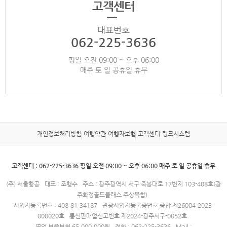
고객센터
대표번호
062-225-3636
평일 오전 09:00 ~ 오후 06:00
매주 토 일 공휴일 휴무
개인정보처리방침
여행약관
여행자보험
고객센터
링크시스템
고객센터 : 062-225-3636 평일 오전 09:00 ~ 오후 06:00 매주 토 일 공휴일 휴무
(주) 서울항공
대표 : 조행수
주소 : 광주광역시 서구 죽봉대로 17번지 103-408호(광
주화정골드클래스 주상복합)
사업자등록번호 : 408-81-34187
관광사업자등록증번호 종합 제26004-2023-
000020호
통신판매업신고번호 제2024-광주서구-0052호
영업 보증보험 65,000,000원
전화 : 062-225-3636
Mail :