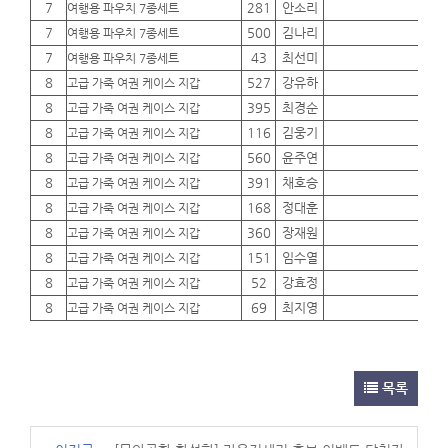
7
281
안소리
01
여행용 파우치 7종세트
7
500
김나리
01
여행용 파우치 7종세트
7
43
최선미
01
여행용 파우치 7종세트
8
527
강유하
01
고급 가죽 여권 케이스 지갑
8
395
최경순
01
고급 가죽 여권 케이스 지갑
8
116
김웅기
01
고급 가죽 여권 케이스 지갑
8
560
윤주연
01
고급 가죽 여권 케이스 지갑
8
391
채호승
01
고급 가죽 여권 케이스 지갑
8
168
정대훈
01
고급 가죽 여권 케이스 지갑
8
360
장재원
01
고급 가죽 여권 케이스 지갑
8
151
임수열
01
고급 가죽 여권 케이스 지갑
8
52
강효정
01
고급 가죽 여권 케이스 지갑
8
69
최지영
01
고급 가죽 여권 케이스 지갑
목록