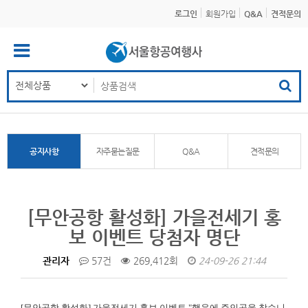
로그인
회원가입
Q&A
견적문의
공지사항
자주묻는질문
Q&A
견적문의
[무안공항 활성화] 가을전세기 홍
보 이벤트 당첨자 명단
관리자
57건
269,412회
24-09-26 21:44
[무안공항 활성화]
가을전세기 홍보 이벤트 "행운에 주인공을 찾습니