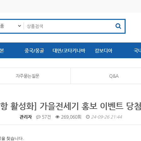
본
중국/몽골
대만/코타키나바
캄보디아
국
루
자주묻는질문
Q&A
항 활성화] 가을전세기 홍보 이벤트 당
관리자
57건
269,060회
24-09-26 21:44
공을 찾습니다.