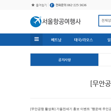
전화문의 062-225-3636
즐겨찾기
베트남
태국/라오스
일
공지사항
[무안공
[무안공항 활성화]
가을전세기 홍보 이벤트 "행운에 주인