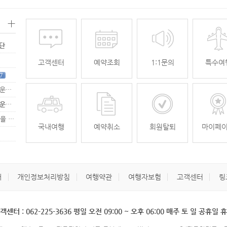
+
명단
고객센터
예약조회
1:1문의
특수여
7
[무안공항 활성화-2탄] 여강[리장] 전세기 홍보 이벤트 "행운에 주인공…
[무안공항 활성화-2탄] 여강[리장] 전세기 홍보 이벤트 "행운에 주인공…
[무안공항 활성화] 가을전세기 홍보 이벤트 "행운에 주인공을 찾습니다."
33
국내여행
예약취소
회원탈퇴
마이페
개
개인정보처리방침
여행약관
여행자보험
고객센터
링
객센터 : 062-225-3636 평일 오전 09:00 ~ 오후 06:00 매주 토 일 공휴일 