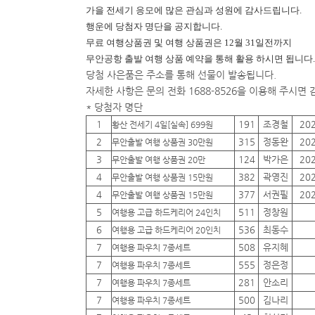
가을 전세기 응모에 많은 관심과 성원에 감사드립니다.
행운에
당첨자 명단을 공지합니다.
무료 여행상품권 및 여행 상품권은 12월 31일전까지
무안공항 출발 여행 상품 예약을 통해 활용 하시면 됩니다.
당첨 사은품은 주소를 통해 선물이 발송됩니다.
자세한 사항은 문의 전화 1688-8526을 이용해 주시면
* 당첨자 명단
1
191
조경철
20
황산 전세기 4일[실속] 699원
2
315
정동완
20
무안출발 여행 상품권 30만원
3
124
박가은
20
무안출발 여행 상품권 20만
4
382
곽영진
20
무안출발 여행 상품권 15만원
4
377
서권필
20
무안출발 여행 상품권 15만원
5
511
정창원
여행용 고급 하드케리어 24인치
6
536
최동수
여행용 고급 하드케리어 20인치
7
508
유지혜
여행용 파우치 7종세트
7
555
정은정
여행용 파우치 7종세트
7
281
안소리
여행용 파우치 7종세트
7
500
김나리
여행용 파우치 7종세트