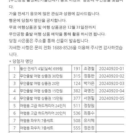
다.
가을 전세기 응모에 많은 관심과 성원에 감사드립니다.
행운에
당첨자 명단을 공지합니다.
무료 여행상품권 및 여행 상품권은 12월 31일전까지
무안공항 출발 여행 상품 예약을 통해 활용 하시면 됩니다.
당첨 사은품은 주소를 통해 선물이 발송됩니다.
자세한 사항은 문의 전화 1688-8526을 이용해 주시면 감사하겠습
니다.
* 당첨자 명단
1
191
조경철
20240920-01
01
황산 전세기 4일[실속] 699원
2
315
정동완
20240920-02
01
무안출발 여행 상품권 30만원
3
124
박가은
20240920-03
01
무안출발 여행 상품권 20만
4
382
곽영진
20240920-04
01
무안출발 여행 상품권 15만원
4
377
서권필
20240920-05
01
무안출발 여행 상품권 15만원
5
511
정창원
01
여행용 고급 하드케리어 24인치
6
536
최동수
01
여행용 고급 하드케리어 20인치
7
508
유지혜
01
여행용 파우치 7종세트
7
555
정은정
01
여행용 파우치 7종세트