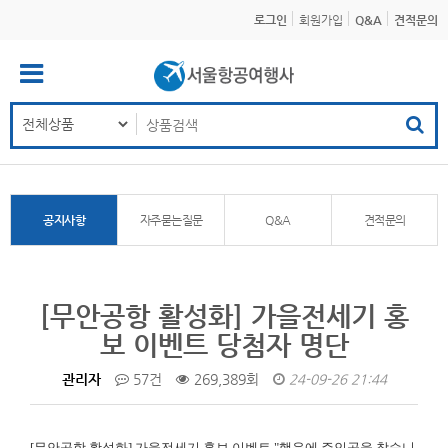
로그인
회원가입
Q&A
견적문의
공지사항
자주묻는질문
Q&A
견적문의
[무안공항 활성화] 가을전세기 홍
보 이벤트 당첨자 명단
관리자
57건
269,389회
24-09-26 21:44
[무안공항 활성화]
가을전세기 홍보 이벤트 "행운에 주인공을 찾습니