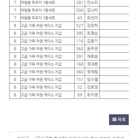
7
281
안소리
01
여행용 파우치 7종세트
7
500
김나리
01
여행용 파우치 7종세트
7
43
최선미
01
여행용 파우치 7종세트
8
527
강유하
01
고급 가죽 여권 케이스 지갑
8
395
최경순
01
고급 가죽 여권 케이스 지갑
8
116
김웅기
01
고급 가죽 여권 케이스 지갑
8
560
윤주연
01
고급 가죽 여권 케이스 지갑
8
391
채호승
01
고급 가죽 여권 케이스 지갑
8
168
정대훈
01
고급 가죽 여권 케이스 지갑
8
360
장재원
01
고급 가죽 여권 케이스 지갑
8
151
임수열
01
고급 가죽 여권 케이스 지갑
8
52
강효정
01
고급 가죽 여권 케이스 지갑
8
69
최지영
01
고급 가죽 여권 케이스 지갑
목록