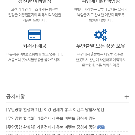
참신한 여행일정
여행에 대한 책임감
고객 개개인의 니즈에 맞는 참신한
여행이 시작하는 날부터 끝나는 날까지
일정을 여행전문가에 의해서 디자인을
책임을 지고 완벽한 여행이 되도록
제공해 드립니다.
최선을 다합니다.
최저가 제공
무안출발 모든 상품 보유
이곳저곳 여행&쇼핑하실 필요 없습니다.
무안에서 출발하는 다양한 상품을
처음부터 (주) 서울항공를 찾아주세요.
한곳에서 한번에 확인하고 예약까지
완벽한 원스톱 서비스 제공
+
공지사항
[무안공항 활성화 2탄] 여강 전세기 홍보 이벤트 당첨자 명단
[무안공항 활성화] 가을전세기 홍보 이벤트 당첨자 명단
[무안공항 활성화] 가을전세기 홍보 이벤트 당첨자 명단
57