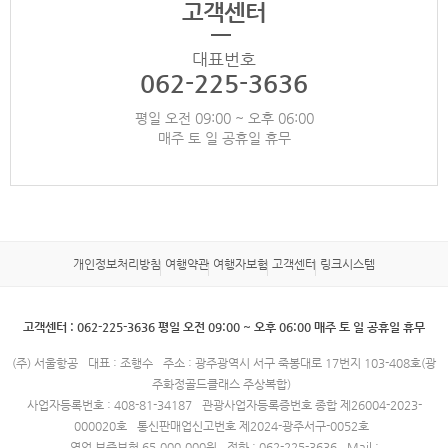
고객센터
대표번호
062-225-3636
평일 오전 09:00 ~ 오후 06:00
매주 토 일 공휴일 휴무
개인정보처리방침
여행약관
여행자보험
고객센터
링크시스템
고객센터 : 062-225-3636 평일 오전 09:00 ~ 오후 06:00 매주 토 일 공휴일 휴무
(주) 서울항공
대표 : 조행수
주소 : 광주광역시 서구 죽봉대로 17번지 103-408호(광
주화정골드클래스 주상복합)
사업자등록번호 : 408-81-34187
관광사업자등록증번호 종합 제26004-2023-
000020호
통신판매업신고번호 제2024-광주서구-0052호
영업 보증보험 65,000,000원
전화 : 062-225-3636
Mail :