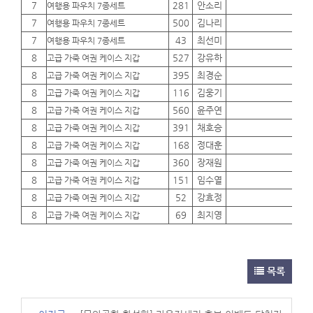
7
281
안소리
01
여행용 파우치 7종세트
7
500
김나리
01
여행용 파우치 7종세트
7
43
최선미
01
여행용 파우치 7종세트
8
527
강유하
01
고급 가죽 여권 케이스 지갑
8
395
최경순
01
고급 가죽 여권 케이스 지갑
8
116
김웅기
01
고급 가죽 여권 케이스 지갑
8
560
윤주연
01
고급 가죽 여권 케이스 지갑
8
391
채호승
01
고급 가죽 여권 케이스 지갑
8
168
정대훈
01
고급 가죽 여권 케이스 지갑
8
360
장재원
01
고급 가죽 여권 케이스 지갑
8
151
임수열
01
고급 가죽 여권 케이스 지갑
8
52
강효정
01
고급 가죽 여권 케이스 지갑
8
69
최지영
01
고급 가죽 여권 케이스 지갑
목록