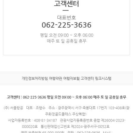
고객센터
대표번호
062-225-3636
평일 오전 09:00 ~ 오후 06:00
매주 토 일 공휴일 휴무
개인정보처리방침
여행약관
여행자보험
고객센터
링크시스템
고객센터 : 062-225-3636 평일 오전 09:00 ~ 오후 06:00 매주 토 일 공휴일 휴무
(주) 서울항공
대표 : 조행수
주소 : 광주광역시 서구 죽봉대로 17번지 103-408호(광
주화정골드클래스 주상복합)
사업자등록번호 : 408-81-34187
관광사업자등록증번호 종합 제26004-2023-
000020호
통신판매업신고번호 제2024-광주서구-0052호
영업 보증보험 65,000,000원
전화 : 062-225-3636
Mail :