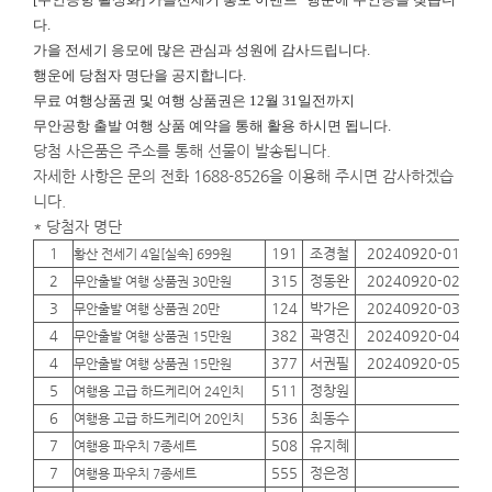
다.
가을 전세기 응모에 많은 관심과 성원에 감사드립니다.
행운에
당첨자 명단을 공지합니다.
무료 여행상품권 및 여행 상품권은 12월 31일전까지
무안공항 출발 여행 상품 예약을 통해 활용 하시면 됩니다.
당첨 사은품은 주소를 통해 선물이 발송됩니다.
자세한 사항은 문의 전화 1688-8526을 이용해 주시면 감사하겠습
니다.
* 당첨자 명단
1
191
조경철
20240920-01
01
황산 전세기 4일[실속] 699원
2
315
정동완
20240920-02
01
무안출발 여행 상품권 30만원
3
124
박가은
20240920-03
01
무안출발 여행 상품권 20만
4
382
곽영진
20240920-04
01
무안출발 여행 상품권 15만원
4
377
서권필
20240920-05
01
무안출발 여행 상품권 15만원
5
511
정창원
01
여행용 고급 하드케리어 24인치
6
536
최동수
01
여행용 고급 하드케리어 20인치
7
508
유지혜
01
여행용 파우치 7종세트
7
555
정은정
01
여행용 파우치 7종세트