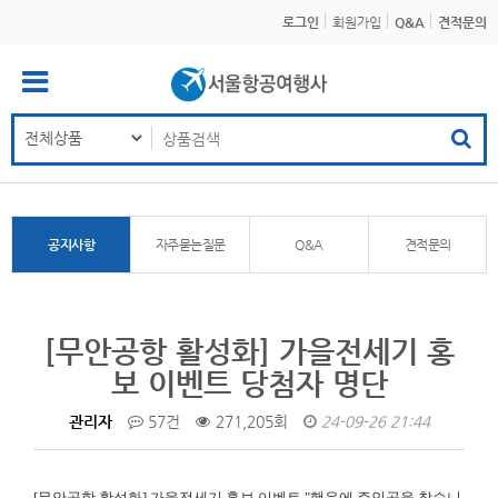
로그인
회원가입
Q&A
견적문의
공지사항
자주묻는질문
Q&A
견적문의
[무안공항 활성화] 가을전세기 홍
보 이벤트 당첨자 명단
관리자
57건
271,205회
24-09-26 21:44
[무안공항 활성화]
가을전세기 홍보 이벤트 "행운에 주인공을 찾습니