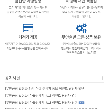
참신한 여행일정
여행에 대한 책임감
고객 개개인의 니즈에 맞는 참신한
여행이 시작하는 날부터 끝나는 날까지
일정을 여행전문가에 의해서 디자인을
책임을 지고 완벽한 여행이 되도록
제공해 드립니다.
최선을 다합니다.
최저가 제공
무안출발 모든 상품 보유
이곳저곳 여행&쇼핑하실 필요 없습니다.
무안에서 출발하는 다양한 상품을
처음부터 (주) 서울항공를 찾아주세요.
한곳에서 한번에 확인하고 예약까지
완벽한 원스톱 서비스 제공
+
공지사항
[무안공항 활성화 2탄] 여강 전세기 홍보 이벤트 당첨자 명단
[무안공항 활성화] 가을전세기 홍보 이벤트 당첨자 명단
[무안공항 활성화] 가을전세기 홍보 이벤트 당첨자 명단
57