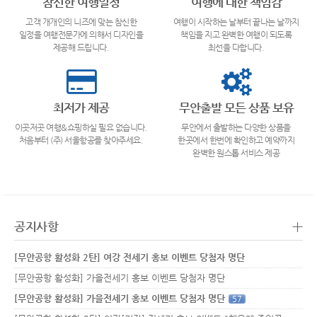
참신한 여행일정
여행에 대한 책임감
고객 개개인의 니즈에 맞는 참신한
여행이 시작하는 날부터 끝나는 날까지
일정을 여행전문가에 의해서 디자인을
책임을 지고 완벽한 여행이 되도록
제공해 드립니다.
최선을 다합니다.
최저가 제공
무안출발 모든 상품 보유
이곳저곳 여행&쇼핑하실 필요 없습니다.
무안에서 출발하는 다양한 상품을
처음부터 (주) 서울항공를 찾아주세요.
한곳에서 한번에 확인하고 예약까지
완벽한 원스톱 서비스 제공
+
공지사항
[무안공항 활성화 2탄] 여강 전세기 홍보 이벤트 당첨자 명단
[무안공항 활성화] 가을전세기 홍보 이벤트 당첨자 명단
[무안공항 활성화] 가을전세기 홍보 이벤트 당첨자 명단
57