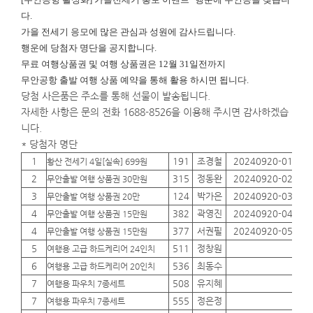
다.
가을 전세기 응모에 많은 관심과 성원에 감사드립니다.
행운에
당첨자 명단을 공지합니다.
무료 여행상품권 및 여행 상품권은 12월 31일전까지
무안공항 출발 여행 상품 예약을 통해 활용 하시면 됩니다.
당첨 사은품은 주소를 통해 선물이 발송됩니다.
자세한 사항은 문의 전화 1688-8526을 이용해 주시면 감사하겠습
니다.
* 당첨자 명단
1
191
조경철
20240920-01
01
황산 전세기 4일[실속] 699원
2
315
정동완
20240920-02
01
무안출발 여행 상품권 30만원
3
124
박가은
20240920-03
01
무안출발 여행 상품권 20만
4
382
곽영진
20240920-04
01
무안출발 여행 상품권 15만원
4
377
서권필
20240920-05
01
무안출발 여행 상품권 15만원
5
511
정창원
01
여행용 고급 하드케리어 24인치
6
536
최동수
01
여행용 고급 하드케리어 20인치
7
508
유지혜
01
여행용 파우치 7종세트
7
555
정은정
01
여행용 파우치 7종세트