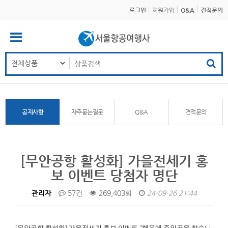
로그인
회원가입
Q&A
견적문의
공지사항
자주묻는질문
Q&A
견적문의
[무안공항 활성화] 가을전세기 홍
보 이벤트 당첨자 명단
관리자
57건
269,403회
24-09-26 21:44
[무안공항 활성화]
가을전세기 홍보 이벤트 "행운에 주인공을 찾습니