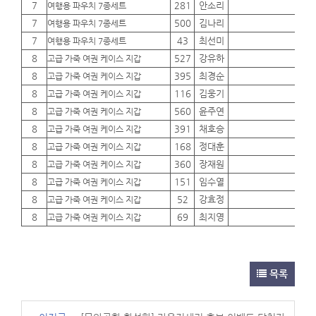
7
281
안소리
01
여행용 파우치 7종세트
7
500
김나리
01
여행용 파우치 7종세트
7
43
최선미
01
여행용 파우치 7종세트
8
527
강유하
01
고급 가죽 여권 케이스 지갑
8
395
최경순
01
고급 가죽 여권 케이스 지갑
8
116
김웅기
01
고급 가죽 여권 케이스 지갑
8
560
윤주연
01
고급 가죽 여권 케이스 지갑
8
391
채호승
01
고급 가죽 여권 케이스 지갑
8
168
정대훈
01
고급 가죽 여권 케이스 지갑
8
360
장재원
01
고급 가죽 여권 케이스 지갑
8
151
임수열
01
고급 가죽 여권 케이스 지갑
8
52
강효정
01
고급 가죽 여권 케이스 지갑
8
69
최지영
01
고급 가죽 여권 케이스 지갑
목록