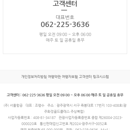
고객센터
대표번호
062-225-3636
평일 오전 09:00 ~ 오후 06:00
매주 토 일 공휴일 휴무
개인정보처리방침
여행약관
여행자보험
고객센터
링크시스템
고객센터 : 062-225-3636 평일 오전 09:00 ~ 오후 06:00 매주 토 일 공휴일 휴무
(주) 서울항공
대표 : 조행수
주소 : 광주광역시 서구 죽봉대로 17번지 103-408호(광
주화정골드클래스 주상복합)
사업자등록번호 : 408-81-34187
관광사업자등록증번호 종합 제26004-2023-
000020호
통신판매업신고번호 제2024-광주서구-0052호
영업 보증보험 65,000,000원
전화 : 062-225-3636
Mail :