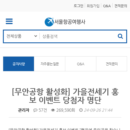
로그인
회원가입
Q&A
견적문의
공지사항
자주묻는질문
Q&A
견적문의
[무안공항 활성화] 가을전세기 홍
보 이벤트 당첨자 명단
관리자
57건
269,590회
24-09-26 21:44
[무안공항 활성화]
가을전세기 홍보 이벤트 "행운에 주인공을 찾습니