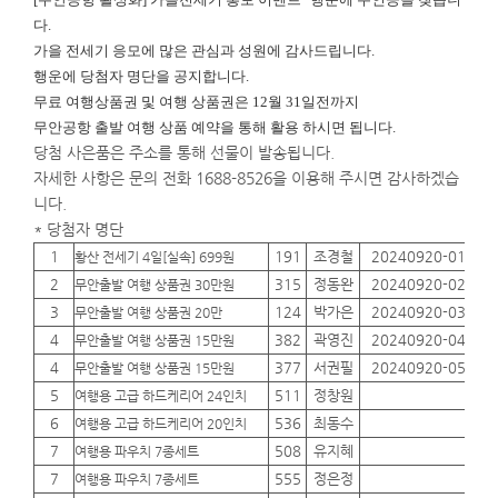
다.
가을 전세기 응모에 많은 관심과 성원에 감사드립니다.
행운에
당첨자 명단을 공지합니다.
무료 여행상품권 및 여행 상품권은 12월 31일전까지
무안공항 출발 여행 상품 예약을 통해 활용 하시면 됩니다.
당첨 사은품은 주소를 통해 선물이 발송됩니다.
자세한 사항은 문의 전화 1688-8526을 이용해 주시면 감사하겠습
니다.
* 당첨자 명단
1
191
조경철
20240920-01
01
황산 전세기 4일[실속] 699원
2
315
정동완
20240920-02
01
무안출발 여행 상품권 30만원
3
124
박가은
20240920-03
01
무안출발 여행 상품권 20만
4
382
곽영진
20240920-04
01
무안출발 여행 상품권 15만원
4
377
서권필
20240920-05
01
무안출발 여행 상품권 15만원
5
511
정창원
01
여행용 고급 하드케리어 24인치
6
536
최동수
01
여행용 고급 하드케리어 20인치
7
508
유지혜
01
여행용 파우치 7종세트
7
555
정은정
01
여행용 파우치 7종세트