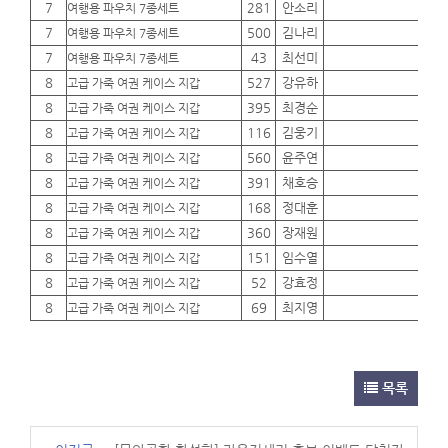
7
281
안소리
01
여행용 파우치 7종세트
7
500
김나리
01
여행용 파우치 7종세트
7
43
최선미
01
여행용 파우치 7종세트
8
527
강유하
01
고급 가죽 여권 케이스 지갑
8
395
최경순
01
고급 가죽 여권 케이스 지갑
8
116
김웅기
01
고급 가죽 여권 케이스 지갑
8
560
윤주연
01
고급 가죽 여권 케이스 지갑
8
391
채호승
01
고급 가죽 여권 케이스 지갑
8
168
정대훈
01
고급 가죽 여권 케이스 지갑
8
360
장재원
01
고급 가죽 여권 케이스 지갑
8
151
임수열
01
고급 가죽 여권 케이스 지갑
8
52
강효정
01
고급 가죽 여권 케이스 지갑
8
69
최지영
01
고급 가죽 여권 케이스 지갑
목록