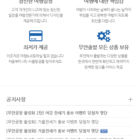
참신한 여행일정
여행에 대한 책임감
고객 개개인의 니즈에 맞는 참신한
여행이 시작하는 날부터 끝나는 날까지
일정을 여행전문가에 의해서 디자인을
책임을 지고 완벽한 여행이 되도록
제공해 드립니다.
최선을 다합니다.
최저가 제공
무안출발 모든 상품 보유
이곳저곳 여행&쇼핑하실 필요 없습니다.
무안에서 출발하는 다양한 상품을
처음부터 (주) 서울항공를 찾아주세요.
한곳에서 한번에 확인하고 예약까지
완벽한 원스톱 서비스 제공
+
공지사항
[무안공항 활성화 2탄] 여강 전세기 홍보 이벤트 당첨자 명단
[무안공항 활성화] 가을전세기 홍보 이벤트 당첨자 명단
[무안공항 활성화] 가을전세기 홍보 이벤트 당첨자 명단
57