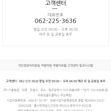
고객센터
대표번호
062-225-3636
평일 오전 09:00 ~ 오후 06:00
매주 토 일 공휴일 휴무
개인정보처리방침
여행약관
여행자보험
고객센터
링크시스템
고객센터 : 062-225-3636 평일 오전 09:00 ~ 오후 06:00 매주 토 일 공휴일 휴무
(주) 서울항공
대표 : 조행수
주소 : 광주광역시 서구 죽봉대로 17번지 103-408호(광
주화정골드클래스 주상복합)
사업자등록번호 : 408-81-34187
관광사업자등록증번호 종합 제26004-2023-
000020호
통신판매업신고번호 제2024-광주서구-0052호
영업 보증보험 65,000,000원
전화 : 062-225-3636
Mail :