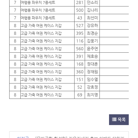
7
281
안소리
01
여행용 파우치 7종세트
7
500
김나리
01
여행용 파우치 7종세트
7
43
최선미
01
여행용 파우치 7종세트
8
527
강유하
01
고급 가죽 여권 케이스 지갑
8
395
최경순
01
고급 가죽 여권 케이스 지갑
8
116
김웅기
01
고급 가죽 여권 케이스 지갑
8
560
윤주연
01
고급 가죽 여권 케이스 지갑
8
391
채호승
01
고급 가죽 여권 케이스 지갑
8
168
정대훈
01
고급 가죽 여권 케이스 지갑
8
360
장재원
01
고급 가죽 여권 케이스 지갑
8
151
임수열
01
고급 가죽 여권 케이스 지갑
8
52
강효정
01
고급 가죽 여권 케이스 지갑
8
69
최지영
01
고급 가죽 여권 케이스 지갑
목록