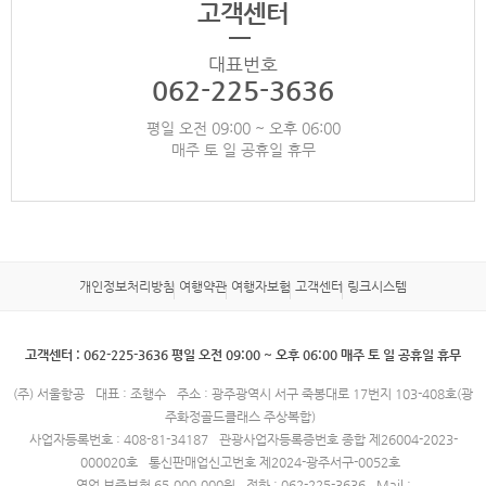
고객센터
대표번호
062-225-3636
평일 오전 09:00 ~ 오후 06:00
매주 토 일 공휴일 휴무
개인정보처리방침
여행약관
여행자보험
고객센터
링크시스템
고객센터 : 062-225-3636 평일 오전 09:00 ~ 오후 06:00 매주 토 일 공휴일 휴무
(주) 서울항공
대표 : 조행수
주소 : 광주광역시 서구 죽봉대로 17번지 103-408호(광
주화정골드클래스 주상복합)
사업자등록번호 : 408-81-34187
관광사업자등록증번호 종합 제26004-2023-
000020호
통신판매업신고번호 제2024-광주서구-0052호
영업 보증보험 65,000,000원
전화 : 062-225-3636
Mail :