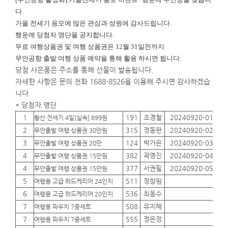
다.
가을 전세기 응모에 많은 관심과 성원에 감사드립니다.
행운에
당첨자 명단을 공지합니다.
무료 여행상품권 및 여행 상품권은 12월 31일전까지
무안공항 출발 여행 상품 예약을 통해 활용 하시면 됩니다.
당첨 사은품은 주소를 통해 선물이 발송됩니다.
자세한 사항은 문의 전화 1688-8526을 이용해 주시면 감사하겠습
니다.
* 당첨자 명단
1
191
조경철
20240920-01
01
황산 전세기 4일[실속] 699원
2
315
정동완
20240920-02
01
무안출발 여행 상품권 30만원
3
124
박가은
20240920-03
01
무안출발 여행 상품권 20만
4
382
곽영진
20240920-04
01
무안출발 여행 상품권 15만원
4
377
서권필
20240920-05
01
무안출발 여행 상품권 15만원
5
511
정창원
01
여행용 고급 하드케리어 24인치
6
536
최동수
01
여행용 고급 하드케리어 20인치
7
508
유지혜
01
여행용 파우치 7종세트
7
555
정은정
01
여행용 파우치 7종세트