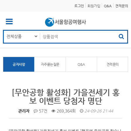
로그인
회원가입
Q&A
견적문의
공지사항
자주묻는질문
Q&A
견적문의
[무안공항 활성화] 가을전세기 홍
보 이벤트 당첨자 명단
관리자
57건
269,364회
24-09-26 21:44
[무안공항 활성화]
가을전세기 홍보 이벤트 "행운에 주인공을 찾습니