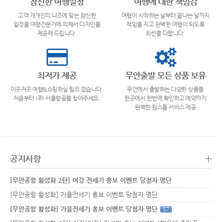
참신한 여행일정
여행에 대한 책임감
고객 개개인의 니즈에 맞는 참신한
여행이 시작하는 날부터 끝나는 날까지
일정을 여행전문가에 의해서 디자인을
책임을 지고 완벽한 여행이 되도록
제공해 드립니다.
최선을 다합니다.
최저가 제공
무안출발 모든 상품 보유
이곳저곳 여행&쇼핑하실 필요 없습니다.
무안에서 출발하는 다양한 상품을
처음부터 (주) 서울항공를 찾아주세요.
한곳에서 한번에 확인하고 예약까지
완벽한 원스톱 서비스 제공
+
공지사항
[무안공항 활성화 2탄] 여강 전세기 홍보 이벤트 당첨자 명단
[무안공항 활성화] 가을전세기 홍보 이벤트 당첨자 명단
[무안공항 활성화] 가을전세기 홍보 이벤트 당첨자 명단
57