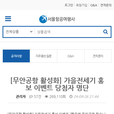
로그인
회원가입
Q&A
견적문의
공지사항
자주묻는질문
Q&A
견적문의
[무안공항 활성화] 가을전세기 홍
보 이벤트 당첨자 명단
관리자
57건
269,110회
24-09-26 21:44
[무안공항 활성화]
가을전세기 홍보 이벤트 "행운에 주인공을 찾습니