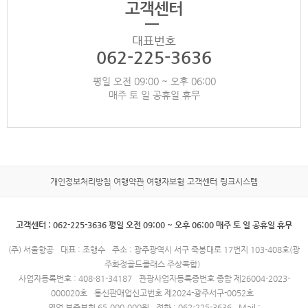
고객센터
대표번호
062-225-3636
평일 오전 09:00 ~ 오후 06:00
매주 토 일 공휴일 휴무
개인정보처리방침
여행약관
여행자보험
고객센터
링크시스템
고객센터 : 062-225-3636 평일 오전 09:00 ~ 오후 06:00 매주 토 일 공휴일 휴무
(주) 서울항공
대표 : 조행수
주소 : 광주광역시 서구 죽봉대로 17번지 103-408호(광
주화정골드클래스 주상복합)
사업자등록번호 : 408-81-34187
관광사업자등록증번호 종합 제26004-2023-
000020호
통신판매업신고번호 제2024-광주서구-0052호
영업 보증보험 65,000,000원
전화 : 062-225-3636
Mail :