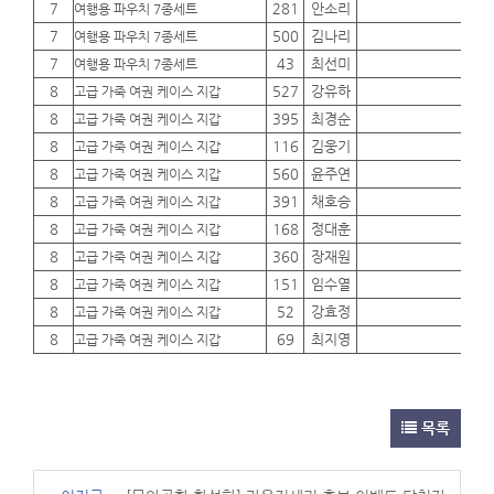
7
281
안소리
01
여행용 파우치 7종세트
7
500
김나리
01
여행용 파우치 7종세트
7
43
최선미
01
여행용 파우치 7종세트
8
527
강유하
01
고급 가죽 여권 케이스 지갑
8
395
최경순
01
고급 가죽 여권 케이스 지갑
8
116
김웅기
01
고급 가죽 여권 케이스 지갑
8
560
윤주연
01
고급 가죽 여권 케이스 지갑
8
391
채호승
01
고급 가죽 여권 케이스 지갑
8
168
정대훈
01
고급 가죽 여권 케이스 지갑
8
360
장재원
01
고급 가죽 여권 케이스 지갑
8
151
임수열
01
고급 가죽 여권 케이스 지갑
8
52
강효정
01
고급 가죽 여권 케이스 지갑
8
69
최지영
01
고급 가죽 여권 케이스 지갑
목록