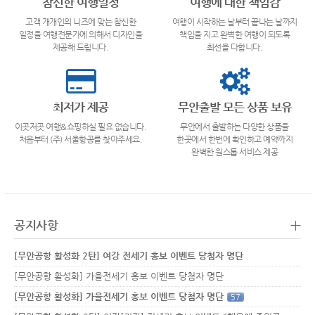
참신한 여행일정
여행에 대한 책임감
고객 개개인의 니즈에 맞는 참신한
여행이 시작하는 날부터 끝나는 날까지
일정을 여행전문가에 의해서 디자인을
책임을 지고 완벽한 여행이 되도록
제공해 드립니다.
최선을 다합니다.
최저가 제공
무안출발 모든 상품 보유
이곳저곳 여행&쇼핑하실 필요 없습니다.
무안에서 출발하는 다양한 상품을
처음부터 (주) 서울항공를 찾아주세요.
한곳에서 한번에 확인하고 예약까지
완벽한 원스톱 서비스 제공
+
공지사항
[무안공항 활성화 2탄] 여강 전세기 홍보 이벤트 당첨자 명단
[무안공항 활성화] 가을전세기 홍보 이벤트 당첨자 명단
[무안공항 활성화] 가을전세기 홍보 이벤트 당첨자 명단
57