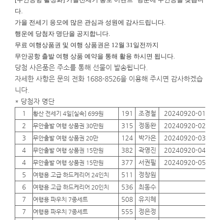
다.
가을 전세기 응모에 많은 관심과 성원에 감사드립니다.
행운에
당첨자 명단을 공지합니다.
무료 여행상품권 및 여행 상품권은 12월 31일전까지
무안공항 출발 여행 상품 예약을 통해 활용 하시면 됩니다.
당첨 사은품은 주소를 통해 선물이 발송됩니다.
자세한 사항은 문의 전화 1688-8526을 이용해 주시면 감사하겠습
니다.
* 당첨자 명단
1
191
조경철
20240920-01
01
황산 전세기 4일[실속] 699원
2
315
정동완
20240920-02
01
무안출발 여행 상품권 30만원
3
124
박가은
20240920-03
01
무안출발 여행 상품권 20만
4
382
곽영진
20240920-04
01
무안출발 여행 상품권 15만원
4
377
서권필
20240920-05
01
무안출발 여행 상품권 15만원
5
511
정창원
01
여행용 고급 하드케리어 24인치
6
536
최동수
01
여행용 고급 하드케리어 20인치
7
508
유지혜
01
여행용 파우치 7종세트
7
555
정은정
01
여행용 파우치 7종세트